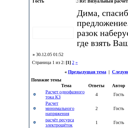
Гость
Re: Визуальный расчет
Дима, спасиб
предложение.
разок наберу
где взять Ваш
»
30.12.05 01:52
Страница 1 из 2:
[1]
2
»
«
Предыдущая тема
|
Следую
Похожие темы
Тема
Ответы
Автор
Расчет однофазного
4
Гость
тока КЗ
Расчет
минимального
2
Гость
напряжения
расчёт ресурса
1
Гость
электрощёток