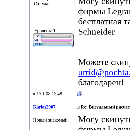
Могу скинут
Откуда:
фирмы Legra
бесплатная т
Schneider
Уровень:
1
Можете скин
urrid@pochta
благодарен!
»
15.1.08 15:48
Karlos2007
Re: Визуальный расчет
Могу скинут
Новый знакомый
фирмы Legra