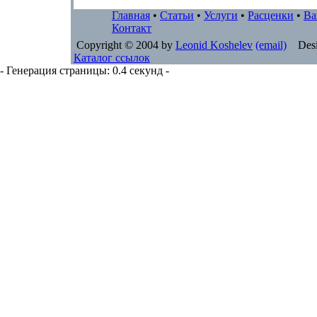
Главная
•
Статьи
•
Услуги
•
Расценки
•
Ва
Контакт
Copyright © 2004 by
Leonid Koshelev
(email)
Desi
Каталог ссылок
- Генерация страницы: 0.4 секунд -