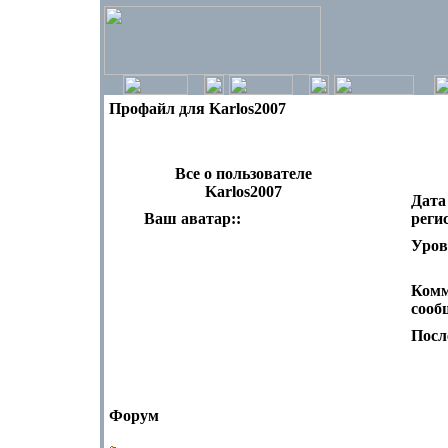
Профайл для Karlos2007
Все о пользователе
Karlos2007
Дата
Ваш аватар::
реги
Уров
Комм
сооб
Посл
Форум