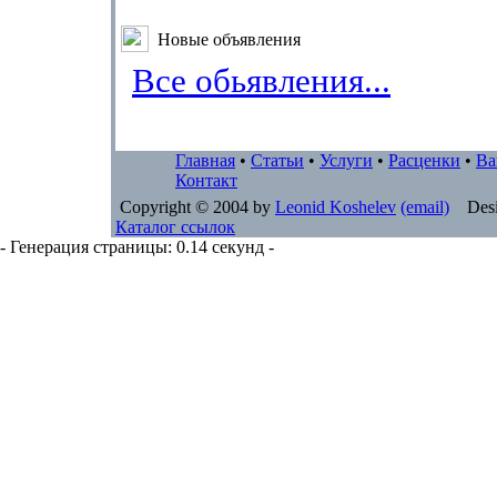
Новые объявления
Все обьявления...
Главная
•
Статьи
•
Услуги
•
Расценки
•
Ва
Контакт
Copyright © 2004 by
Leonid Koshelev
(email)
Desi
Каталог ссылок
- Генерация страницы: 0.14 секунд -