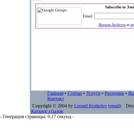
Subscribe to Эл
Email:
Browse Archives
at
g
Главная
•
Статьи
•
Услуги
•
Расценки
•
Ва
Контакт
Copyright © 2004 by
Leonid Koshelev
(email)
Desi
Каталог ссылок
- Генерация страницы: 0.17 секунд -