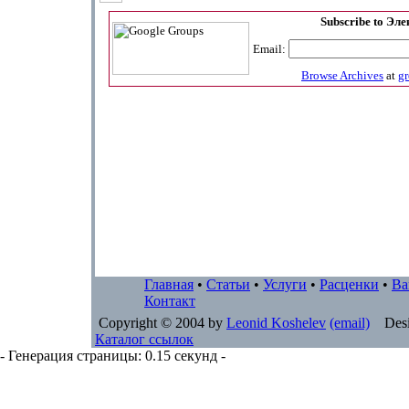
Subscribe to Эл
Email:
Browse Archives
at
g
Главная
•
Статьи
•
Услуги
•
Расценки
•
Ва
Контакт
Copyright © 2004 by
Leonid Koshelev
(email)
Desi
Каталог ссылок
- Генерация страницы: 0.15 секунд -