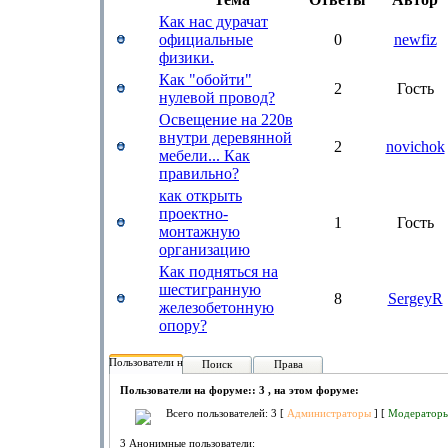
Как нас дурачат
официальные
0
newfiz
физики.
Как "обойти"
2
Гость
нулевой провод?
Освещение на 220в
внутри деревянной
2
novichok
мебели... Как
правильно?
как открыть
проектно-
1
Гость
монтажную
организацию
Как подняться на
шестигранную
8
SergeyR
железобетонную
опору?
Пользователи на форуме:
Поиск
Права
Пользователи на форуме:: 3 , на этом форуме:
Всего пользователей: 3 [
Администраторы
] [
Модератор
3 Анонимные пользователи: