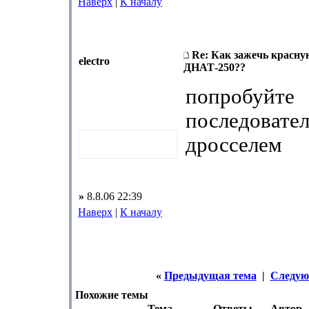
Наверх
|
К началу
Re: Как зажечь красн
electro
ДНАТ-250??
попробуйте
последовател
дросселем
»
8.8.06 22:39
Наверх
|
К началу
«
Предыдущая тема
|
Следую
Похожие темы
Тема
Ответы
Автор