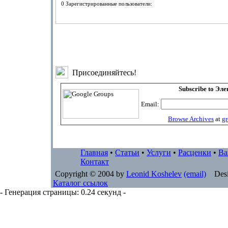
0 Зарегистрированные пользователи:
Присоединяйтесь!
Subscribe to Эл
Email:
Browse Archives
at
g
Главная
•
Статьи
•
Услуги
•
Расценки
•
Ва
Контакт
Copyright © 2004 by
Leonid Koshelev
(email)
Desi
Каталог ссылок
- Генерация страницы: 0.24 секунд -