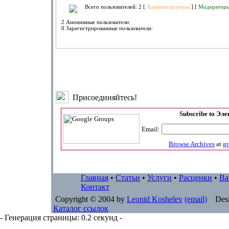
Всего пользователей: 2 [
Администраторы
] [
Модератор
2 Анонимные пользователи:
0 Зарегистрированные пользователи:
Присоединяйтесь!
Subscribe to Эл
Email:
Browse Archives
at
g
Главная
•
Статьи
•
Услуги
•
Расценки
•
Ва
Контакт
Copyright © 2004 by
Leonid Koshelev
(email)
Desi
Каталог ссылок
- Генерация страницы: 0.2 секунд -