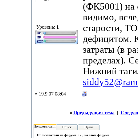
(ФК5001) на 
видимо, всле
старости, ТО
Уровень:
1
дефицитом. 
затраты (в р
пределах). Се
Нижний таги
siddy52@ram
»
19.9.07 08:04
«
Предыдущая тема
|
Следую
Пользователи на форуме:
Поиск
Права
Пользователи на форуме:: 2 , на этом форуме: