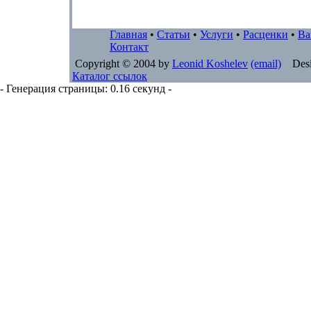
Главная
•
Статьи
•
Услуги
•
Расценки
•
Ва
Контакт
Copyright © 2004 by
Leonid Koshelev
(email)
Desi
Каталог ссылок
- Генерация страницы: 0.16 секунд -