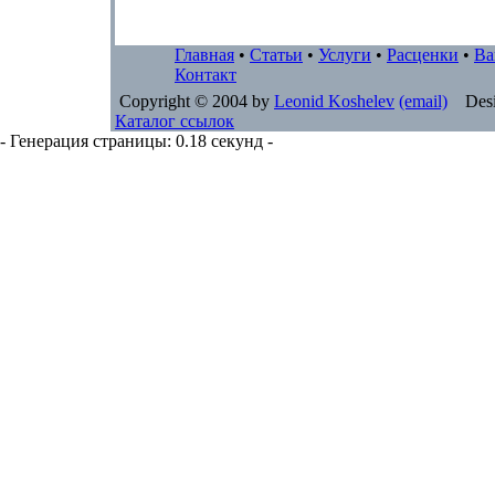
Главная
•
Статьи
•
Услуги
•
Расценки
•
Ва
Контакт
Copyright © 2004 by
Leonid Koshelev
(email)
Desi
Каталог ссылок
- Генерация страницы: 0.18 секунд -