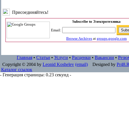
Присоединяйтесь!
Subscribe to Электротехника
Email:
Browse Archives
at
groups.google.com
Главная
•
Статьи
•
Услуги
•
Расценки
•
Вакансии
•
Резю
Copyright © 2004 by
Leonid Koshelev
(email)
Designed by
Pr48.
Каталог ссылок
- Генерация страницы: 0.23 секунд -