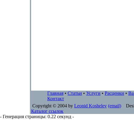
Главная
•
Статьи
•
Услуги
•
Расценки
•
Ва
Контакт
Copyright © 2004 by
Leonid Koshelev
(email)
Desi
Каталог ссылок
- Генерация страницы: 0.22 секунд -