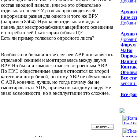
Добави
состав вводной панели, или же это обязательно
отдельная панель? У разных производителей
Архив 
информация разная для одного и того же ВРУ
Еще сс
(например 8504). Нужна ли отдельная вводная
Добави
панель для электроснабжения аварийного освещения
и потребителей I категории (общая II)?
Архив 
Есть ли пример толкового опросного листа?
Добави
Форум
ЧаВо
Вообще-то в большинстве случаев АВР поставлялась
Опрос
отдельной секцией и монтировалась между двумя
Наши 
ВРУ. Но были и комплектные со встроенным АВР.
Контак
По ПУЭ общественные здания относятся ко второй
Объявл
категории потребилей, поэтому АВР не обязательно.
Все ста
С АВР, конечно, лучше, но тогда почему бы не
версии 
смонтировать и АПВ, причем по каждому вводу. Не
знаю возможности, но в эксплуатации это сложнее.
Все фа