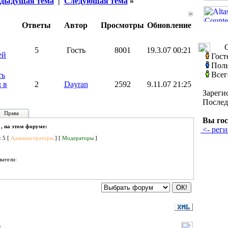
дыдущая тема
|
Следующая тема
»
Ответы
Автор
Просмотры
Обновление
С
5
Гость
8001
19.3.07 00:21
ей
Гост
Поль
Всег
ть
 в
2
Dayran
2592
9.11.07 21:25
Зареги
Послед
Права
Вы гос
 , на этом форуме:
<- реги
: 5 [
Администраторы
] [
Модераторы
]
ватели: