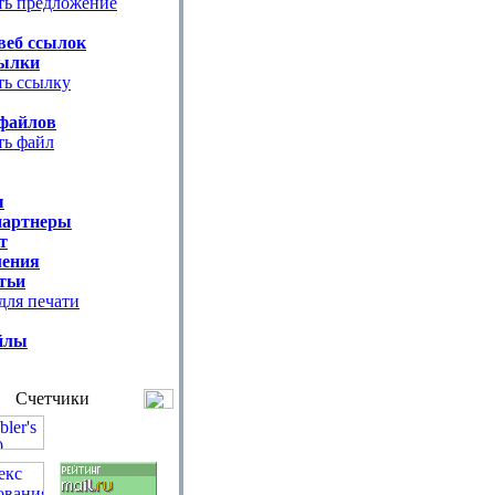
ть предложение
веб ссылок
ылки
ть ссылку
файлов
ть файл
ы
партнеры
т
ения
тьи
для печати
йлы
Счетчики