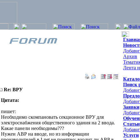
Главна
Новост
Добавит
Архив
Темати
Лента н
Катало
Поиск 
Re: ВРУ
Добави
Предло
Цитата:
Добави
Заявки
пишет:
Добавит
Необходимо скомпановать секционное ВРУ для
Обучен
электроснабжения общественного здания на 2 ввода.
Статьи
Какае панели необходимы???
Добави
Нужен АВР на вводе, но из информации
Услуги
производителей в I-net не понятно: входит ли АВР в