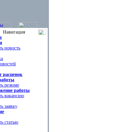
Навигация
я
и
ь новость
ка
овостей
г расценок
работы
ть резюме
жение работы
ть вакансию
ь заявку
ие
ть статью