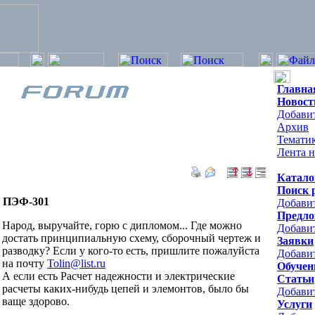
Главна
Новост
Добавит
Архив
Темати
Лента н
Катало
Поиск 
ПЭФ-301
Добави
Предло
Народ, выручайте, горю с дипломом... Где можно
Добави
достать принципиальную схему, сборочный чертеж и
Заявки
разводку? Если у кого-то есть, пришлите пожалуйста
Добавит
на почту
Tolin@list.ru
Обучен
А если есть Расчет надежности и электрические
Статьи
расчеты каких-нибудь цепей и элемонтов, было бы
Добави
ваще здорово.
Услуги