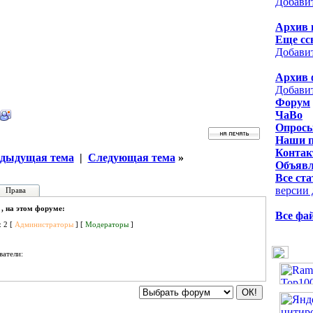
Добави
Архив 
Еще сс
Добави
Архив 
Добави
Форум
ЧаВо
Опрос
Наши 
Контак
дыдущая тема
|
Следующая тема
»
Объявл
Все ста
версии 
Права
 , на этом форуме:
Все фа
: 2 [
Администраторы
] [
Модераторы
]
ватели: