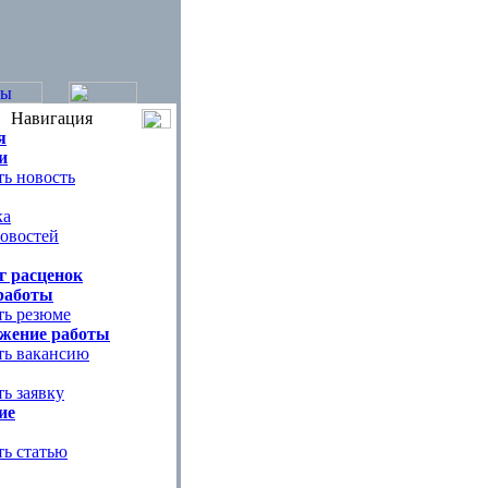
Навигация
я
и
ь новость
ка
овостей
г расценок
работы
ть резюме
жение работы
ть вакансию
ь заявку
ие
ть статью