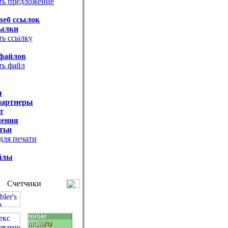
ть предложение
веб ссылок
ылки
ть ссылку
файлов
ть файл
ы
партнеры
т
ения
тьи
для печати
йлы
Счетчики