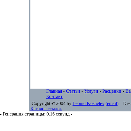
Главная
•
Статьи
•
Услуги
•
Расценки
•
Ва
Контакт
Copyright © 2004 by
Leonid Koshelev
(email)
Desi
Каталог ссылок
- Генерация страницы: 0.16 секунд -