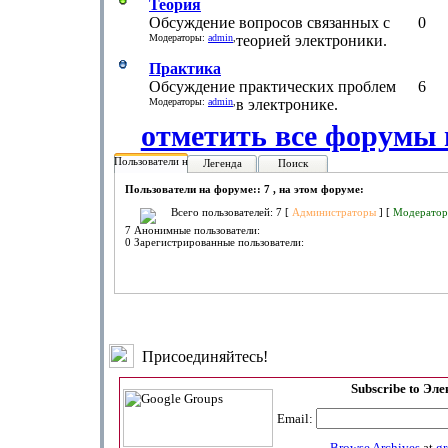
Теория
Обсуждение вопросов связанных с
0
Модераторы:
admin
,
теорией электроники.
Практика
Обсуждение практических проблем
6
Модераторы:
admin
,
в электронике.
отметить все форумы
Пользователи на форуме:
Легенда
Поиск
Пользователи на форуме:: 7 , на этом форуме:
Всего пользователей: 7 [
Администраторы
] [
Модерато
7 Анонимные пользователи:
0 Зарегистрированные пользователи:
Присоединяйтесь!
Subscribe to Эл
Email:
Browse Archives
at
g