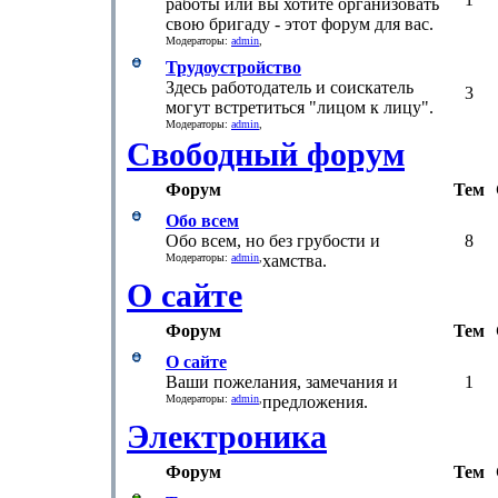
работы или вы хотите организовать
свою бригаду - этот форум для вас.
Модераторы:
admin
,
Трудоустройство
Здесь работодатель и соискатель
3
могут встретиться "лицом к лицу".
Модераторы:
admin
,
Свободный форум
Форум
Тем
Обо всем
Обо всем, но без грубости и
8
Модераторы:
admin
,
хамства.
О сайте
Форум
Тем
О сайте
Ваши пожелания, замечания и
1
Модераторы:
admin
,
предложения.
Электроника
Форум
Тем