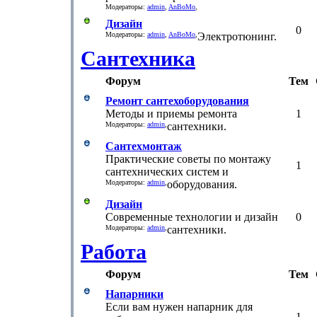
Модераторы:
admin
,
AnBoMo
,
Дизайн
0
Модераторы:
admin
,
AnBoMo
,
Электротюнинг.
Сантехника
Форум
Тем
Ремонт сантехоборудования
Методы и приемы ремонта
1
Модераторы:
admin
,
сантехники.
Сантехмонтаж
Практические советы по монтажу
1
сантехнических систем и
Модераторы:
admin
,
оборудования.
Дизайн
Современные технологии и дизайн
0
Модераторы:
admin
,
сантехники.
Работа
Форум
Тем
Напарники
Если вам нужен напарник для
1