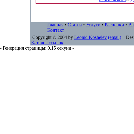
Главная
•
Статьи
•
Услуги
•
Расценки
•
Ва
Контакт
Copyright © 2004 by
Leonid Koshelev
(email)
Desi
Каталог ссылок
- Генерация страницы: 0.15 секунд -