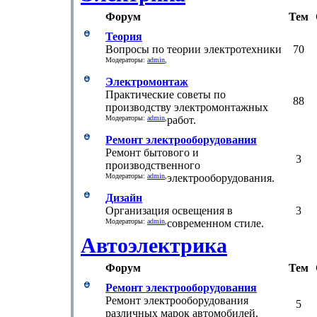
Форум
Тем
Теория
Вопросы по теории электротехники
70
Модераторы:
admin
,
Электромонтаж
Практические советы по
88
производству электромонтажных
Модераторы:
admin
,
работ.
Ремонт электрооборудования
Ремонт бытового и
3
производственного
Модераторы:
admin
,
электрооборудования.
Дизайн
Организация освещения в
3
Модераторы:
admin
,
современном стиле.
Автоэлектрика
Форум
Тем
Ремонт электрооборудования
Ремонт электрооборудования
5
различных марок автомобилей.