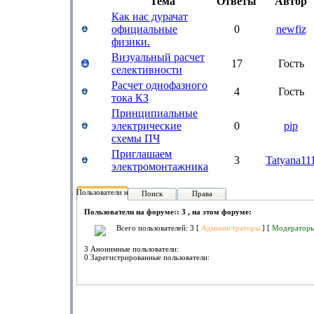
Тема
Ответы
Автор
Как нас дурачат
официальные
0
newfiz
физики.
Визуальный расчет
17
Гость
селективности
Расчет однофазного
4
Гость
тока КЗ
Принципиальные
электрические
0
pip
схемы ПЧ
Приглашаем
3
Tatyana11
электромонтажника
Пользователи на форуме:
Поиск
Права
Пользователи на форуме:: 3 , на этом форуме:
Всего пользователей: 3 [
Администраторы
] [
Модератор
3 Анонимные пользователи:
0 Зарегистрированные пользователи: