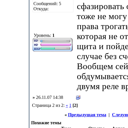
Сообщений: 5
сфазировать 
Откуда:
тоже не могу
права трогат
которая не о
Уровень:
1
щита и пойде
случае без сч
Вообщем сей
обдумывается
двумя реле в
»
26.11.07 14:38
Страница 2 из 2:
«
1
[2]
«
Предыдущая тема
|
Следую
Похожие темы