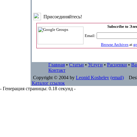
Присоединяйтесь!
Subscribe to Эл
Email:
Browse Archives
at
g
Главная
•
Статьи
•
Услуги
•
Расценки
•
Ва
Контакт
Copyright © 2004 by
Leonid Koshelev
(email)
Desi
Каталог ссылок
- Генерация страницы: 0.18 секунд -