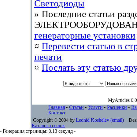
Светодиоды
» Последние статьи разд
ЭЛЕКТРООБОРУДОВАН
генераторные установки
¤
Перевести статью в ст
печати
¤
Послать эту cтатью др
MyArticles 0.0
Главная
•
Статьи
•
Услуги
•
Расценки
•
Ва
Контакт
Copyright © 2004 by
Leonid Koshelev
(email)
Desi
Каталог ссылок
- Генерация страницы: 0.13 секунд -