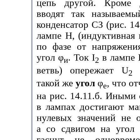
цепь дру­гой. Кроме
вводят так называемы
конденсатор СЗ (рис. 14
лампе Н, (индуктивная 
по фазе от на­пряжен
угол
φ
.
Ток
I
в лампе 
и
2
ветвь) опережает
U
п
2
такой же
угол
φ
, что о
е
на рис. 14.11.б. Иными
в лампах
достигают ма
нулевых
значений
не
а со сдвигом на
угол
гаснут не одноврем