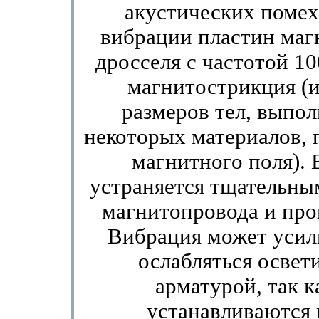
акустических помех
вибрации пластин маг
дросселя с частотой 10
магнитострикция (
размеров тел, выпо
некоторых ма­териалов,
магнитного поля).
устраняется тщатель­н
магнитопровода и про
Вибрация может уси­л
ослабляться освет
арматурой, так 
устанавливаются 