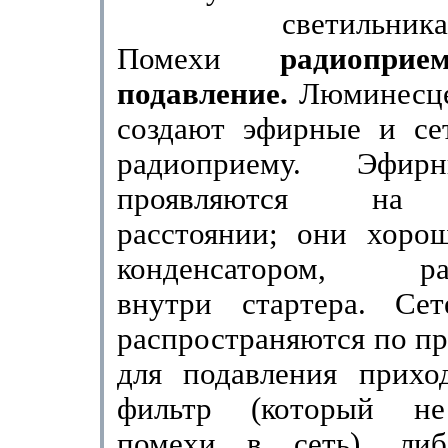
светильника
Помехи
радиопр
подавление.
Люминесц
создают эфирные и се
радиоприему. Эфир
проявляются на 
расстоянии; они хоро
конденсатором, рас
внутри стартера. Се
распространяются по пр
для подавления приход
фильтр (который не
помехи в сеть), либ