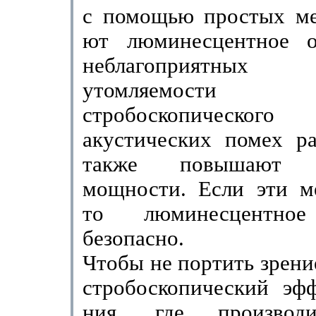
с помощью простых ме
ют люминесцентное о
неблагоприятных п
утомляе­мости
стробоскопическог
акустических помех ра
также повышают к
мощности. Если эти м
то люминесцентное
безопасно.
Чтобы не портить зрени
стробоскопический эфф
ния, где производи