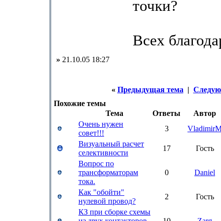
точки?
Всех благода
»
21.10.05 18:27
«
Предыдущая тема
|
Следую
Похожие темы
Тема
Ответы
Автор
Очень нужен
3
Vladimir
совет!!!
Визуальный расчет
17
Гость
селективности
Вопрос по
трансформаторам
0
Daniel
тока.
Как "обойти"
2
Гость
нулевой провод?
КЗ при сборке схемы
из двух контакторов
10
Zarg