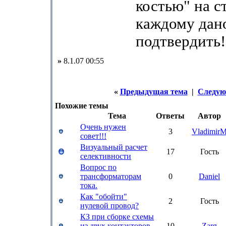
костью" на с
каждому дан
подтвердить
»
8.1.07 00:55
«
Предыдущая тема
|
Следую
Похожие темы
Тема
Ответы
Автор
Очень нужен
3
Vladimir
совет!!!
Визуальный расчет
17
Гость
селективности
Вопрос по
трансформаторам
0
Daniel
тока.
Как "обойти"
2
Гость
нулевой провод?
КЗ при сборке схемы
из двух контакторов
10
Zarg