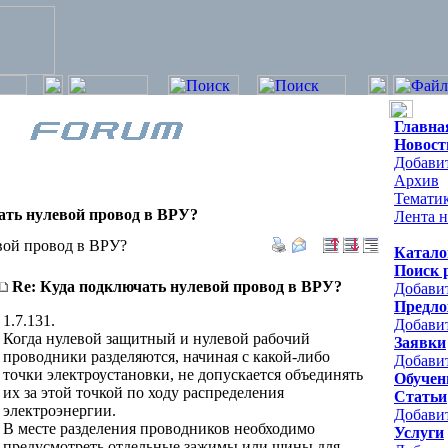
Главна
Новост
Добавит
Архив
Темати
ать нулевой провод в ВРУ?
Лента н
вой провод в ВРУ?
Катало
Поиск 
Re: Куда подключать нулевой провод в ВРУ?
Добави
Предло
1.7.131.
Добави
Когда нулевой защитный и нулевой рабочий
Заявки
проводники разделяются, начиная с какой-либо
Добавит
точки электроустановки, не допускается объединять
Обучен
их за этой точкой по ходу распределения
Статьи
электроэнергии.
Добави
В месте разделения проводников необходимо
Услуги
предусмотреть отдельные зажимы или шины для