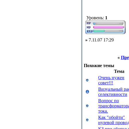
Уровень:
1
»
7.11.07 17:29
«
Пре
Похожие темы
Тема
Очень нужен
совет!!!
Визуальный ра
селективности
Вопрос по
трансформатор
тока.
Как "обойти"
нулевой прово
КЗ при сборке