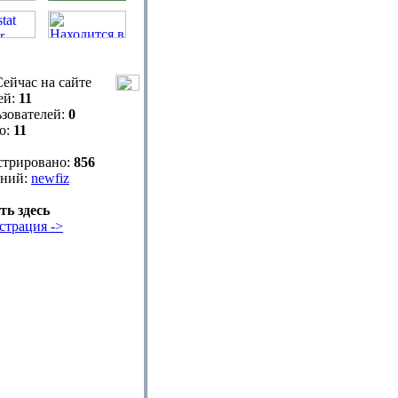
ейчас на сайте
ей:
11
зователей:
0
о:
11
стрировано:
856
ний:
newfiz
ть здесь
страция ->