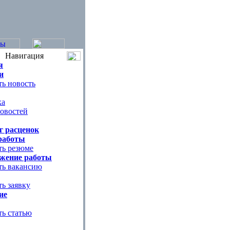
Навигация
я
и
ь новость
ка
овостей
г расценок
работы
ть резюме
жение работы
ть вакансию
ь заявку
ие
ть статью