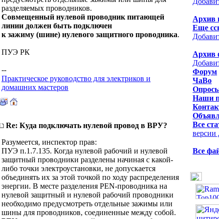
Добави
разделяемых проводников.
Совмещенный нулевой проводник питающей
Архив 
линии должен быть подключен
Еще сс
к зажиму (шине) нулевого защитного проводника
.
Добави
ПУЭ РК
Архив 
Добави
--
Форум
Практическое руководство для электриков и
ЧаВо
домашних мастеров
Опрос
Наши 
Контак
Объявл
Все ста
Re: Куда подключать нулевой провод в ВРУ?
версии 
Разумеется, инспектор прав:
ПУЭ п.1.7.135. Когда нулевой рабочий и нулевой
Все фа
защитный проводники разделены начиная с какой-
либо точки электроустановки, не допускается
объединять их за этой точкой по ходу распределения
энергии. В месте разделения PEN-проводника на
нулевой защитный и нулевой рабочий проводники
необходимо предусмотреть отдельные зажимы или
шины для проводников, соединенные между собой.