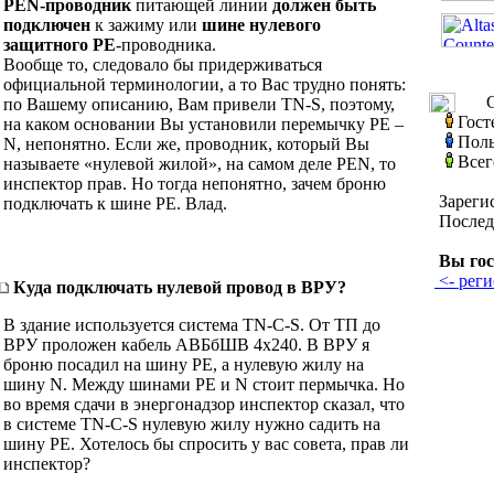
PEN-проводник
питающей линии
должен быть
подключен
к зажиму или
шине нулевого
защитного РЕ
-проводника.
Вообще то, следовало бы придерживаться
официальной терминологии, а то Вас трудно понять:
С
по Вашему описанию, Вам привели TN-S, поэтому,
Гост
на каком основании Вы установили перемычку PE –
Поль
N, непонятно. Если же, проводник, который Вы
Всег
называете «нулевой жилой», на самом деле PEN, то
инспектор прав. Но тогда непонятно, зачем броню
Зареги
подключать к шине РЕ. Влад.
Послед
Вы гос
<- реги
Куда подключать нулевой провод в ВРУ?
В здание используется система TN-C-S. От ТП до
ВРУ проложен кабель АВБбШВ 4x240. В ВРУ я
броню посадил на шину PE, а нулевую жилу на
шину N. Между шинами PE и N стоит пермычка. Но
во время сдачи в энергонадзор инспектор сказал, что
в системе TN-C-S нулевую жилу нужно садить на
шину PE. Хотелось бы спросить у вас совета, прав ли
инспектор?