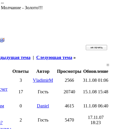
--
Молчание - Золото!!!
дыдущая тема
|
Следующая тема
»
Ответы
Автор
Просмотры
Обновление
3
VladimirM
2566
31.1.08 01:06
счет
17
Гость
20740
15.1.08 15:48
ам
0
Daniel
4615
11.1.08 06:40
17.11.07
2
Гость
5470
д?
18:23
 схемы