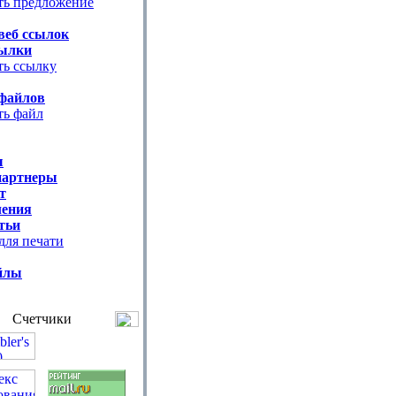
ть предложение
веб ссылок
ылки
ть ссылку
файлов
ть файл
ы
партнеры
т
ения
тьи
для печати
йлы
Счетчики