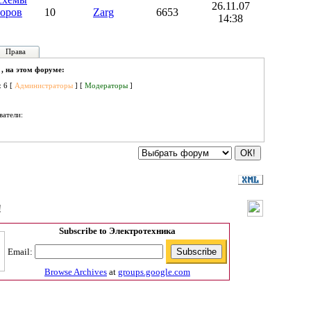
26.11.07
торов
10
Zarg
6653
14:38
Права
 , на этом форуме:
: 6 [
Администраторы
] [
Модераторы
]
ватели:
!
Subscribe to Электротехника
Email:
Browse Archives
at
groups.google.com