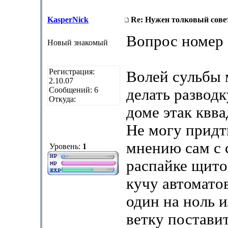
KasperNick
Re: Нужен толковый совет
Вопрос номер 
Новый знакомый
Регистрация:
Волей сульбы 
2.10.07
Сообщений: 6
делать разводк
Откуда:
доме этак квва
Не могу придт
мнению сам с 
Уровень:
1
распайке щито
кучу автоматов
один на ноль 
ветку постави