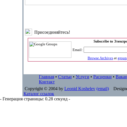
Присоединяйтесь!
Subscribe to Элект
Email:
Browse Archives
at
group
Главная
•
Статьи
•
Услуги
•
Расценки
•
Вака
Контакт
Copyright © 2004 by
Leonid Koshelev
(email)
Designe
Каталог ссылок
- Генерация страницы: 0.28 секунд -