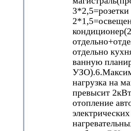
магистраль(п
3*2,5=розетки
2*1,5=освеще
кондиционер(2
отдельно+отде
отдельно кухн
ванную планир
УЗО).6.Макси
нагрузка на ма
превысит 2кВт 
отопление авт
электрических
нагревательны