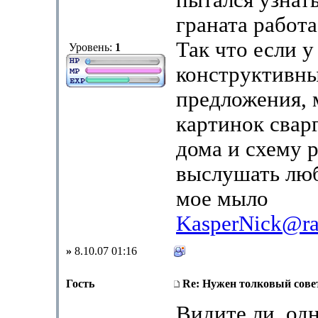
пытался узнать
граната работ
Так что если у
Уровень:
1
конструктивн
предложения, 
картинок свар
дома и схему р
выслушать лю
мое мыло
KasperNick@ra
»
8.10.07 01:16
Гость
Re: Нужен толковый совет
Видите ли, одн