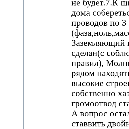
не будет.7.К щ
дома собереть
проводов по 3
(фаза,ноль,масс
Заземляющий 
сделан(с собл
правил), Молн
рядом находят
высокие строе
собственно ха
громоотвод ст
А вопрос оста
ставвить двой