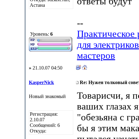
ответы будут
Астана
--
Практическое 
Уровень:
6
для электрико
мастеров
»
21.10.07 04:50
KasperNick
Re: Нужен толковый совет
Товарисчи, я 
Новый знакомый
ваших глазах я
Регистрация:
"обезьяна с гр
2.10.07
Сообщений: 6
бы я этим мака
Откуда: