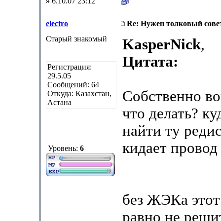
»
6.10.07 23:12
electro
Re: Нужен толковый совет
Старый знакомый
KasperNick
,
Цитата:
Регистрация:
29.5.05
Сообщений: 64
Собственно в
Откуда: Казахстан,
Астана
что делать? ку
найти ту реди
кидает провод
Уровень:
6
без ЖЭКа этот
равно не реши