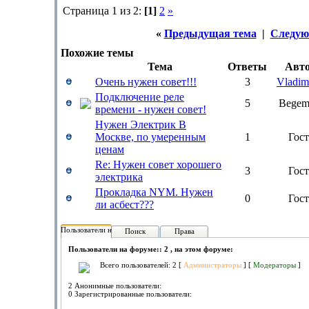
Страница 1 из 2:
[1]
2
»
«
Предыдущая тема
|
Следую
Похожие темы
Тема
Ответы
Авт
Очень нужен совет!!!
3
Vladim
Подключение реле
5
Begem
времени - нужен совет!
Нужен Электрик В
Москве, по умеренным
1
Гост
ценам
Re: Нужен совет хорошего
3
Гост
электрика
Прокладка NYM. Нужен
0
Гост
ли асбест???
Пользователи на форуме:
Поиск
Права
Пользователи на форуме:: 2 , на этом форуме:
Всего пользователей: 2 [
Администраторы
] [
Модераторы
]
2 Анонимные пользователи:
0 Зарегистрированные пользователи: