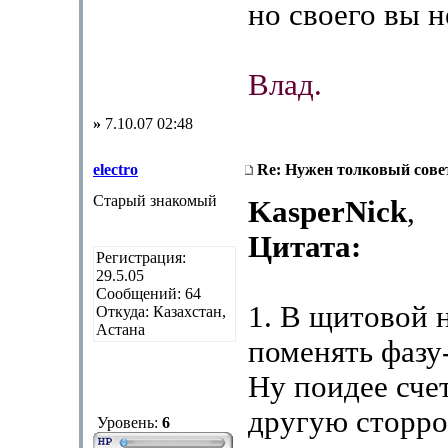
но своего вы н
Влад.
»
7.10.07 02:48
electro
Re: Нужен толковый совет
Старый знакомый
KasperNick
,
Цитата:
Регистрация:
29.5.05
Сообщений: 64
1. В щитовой 
Откуда: Казахстан,
Астана
поменять фазу
Ну поидее сче
другую сторр
Уровень:
6