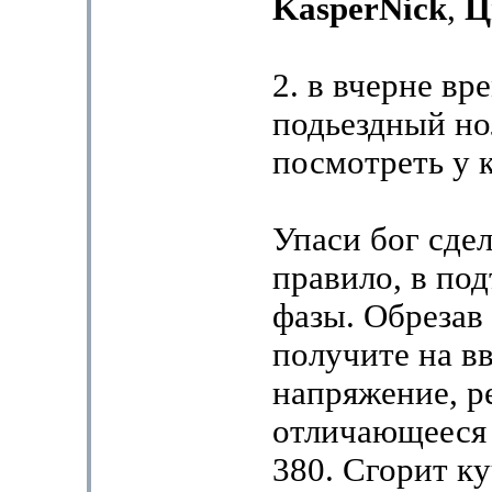
KasperNick
,
Ц
2. в вчерне вр
подьездный но
посмотреть у к
Упаси бог сдел
правило, в под
фазы. Обрезав
получите на в
напряжение, р
отличающееся 
380. Сгорит к