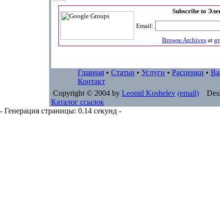
Subscribe to Эл
Email:
Browse Archives
at
g
Главная
•
Статьи
•
Услуги
•
Расценки
•
Ва
Контакт
Copyright © 2004 by
Leonid Koshelev
(email)
Desi
Каталог ссылок
- Генерация страницы: 0.14 секунд -