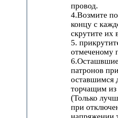
провод.
4.Возмите п
концу с кажд
скрутите их 
5. прикрутит
отмеченому 
6.Осташвшиес
патронов при
оставшимся 
торчащим из 
(Только лучш
при отключе
напряжении,т