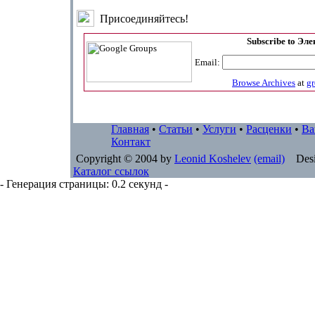
Присоединяйтесь!
Subscribe to Эл
Email:
Browse Archives
at
g
Главная
•
Статьи
•
Услуги
•
Расценки
•
Ва
Контакт
Copyright © 2004 by
Leonid Koshelev
(email)
Desi
Каталог ссылок
- Генерация страницы: 0.2 секунд -