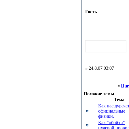
Гость
»
24.8.07 03:07
«
Пре
Похожие темы
Тема
Как нас дурача
официальные
физики.
Как "обойти"
нулевой прово