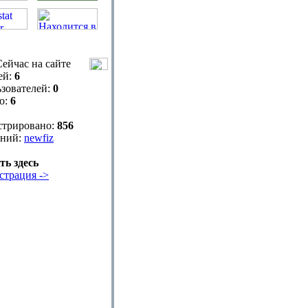
ейчас на сайте
ей:
6
зователей:
0
о:
6
стрировано:
856
ний:
newfiz
ть здесь
страция ->