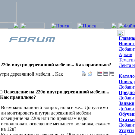
Главна
Новост
Добавит
Архив
Темати
220в внутри деревянной мебели... Как правильно?
Лента н
три деревянной мебели... Как
Катало
Поиск 
Добави
Освещение на 220в внутри деревянной мебели...
Предло
Как правильно?
Добави
Заявки
Возможно наивный вопрос, но все же... Допустимо
Добавит
ли монтировать внутри деревянной мебели
Обучен
освещение на 220в или по правилам надо
Статьи
использовать освещение меньшего вольтажа, скажем
Добави
на 12в?
Услуги
Если допустимо освещение на 220в то как грамотно