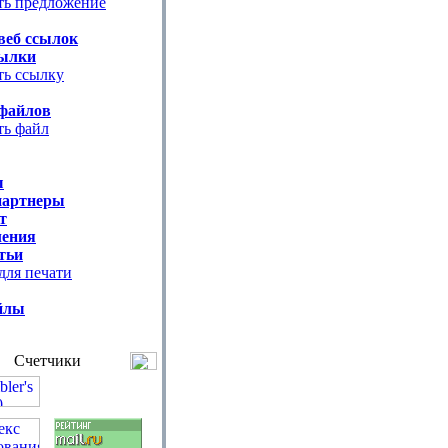
ть предложение
веб ссылок
ылки
ть ссылку
файлов
ть файл
ы
партнеры
т
ения
тьи
для печати
йлы
Счетчики