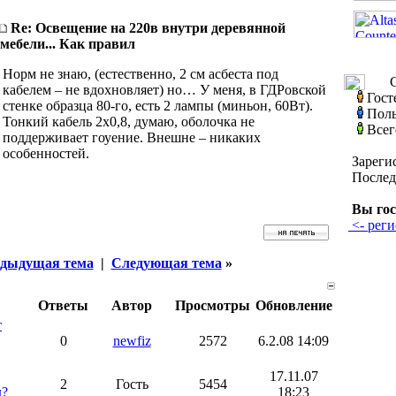
Re: Освещение на 220в внутри деревянной
мебели... Как правил
Норм не знаю, (естественно, 2 см асбеста под
С
кабелем – не вдохновляет) но… У меня, в ГДРовской
Гост
стенке образца 80-го, есть 2 лампы (миньон, 60Вт).
Поль
Тонкий кабель 2х0,8, думаю, оболочка не
Всег
поддерживает гоуение. Внешне – никаких
особенностей.
Зареги
Послед
Вы гос
<- реги
дыдущая тема
|
Следующая тема
»
Ответы
Автор
Просмотры
Обновление
т
0
newfiz
2572
6.2.08 14:09
17.11.07
2
Гость
5454
д?
18:23