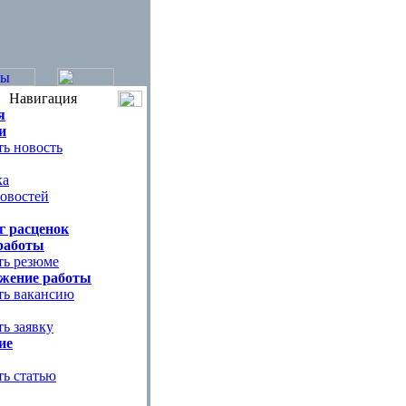
Навигация
я
и
ь новость
ка
овостей
г расценок
работы
ть резюме
жение работы
ть вакансию
ь заявку
ие
ть статью