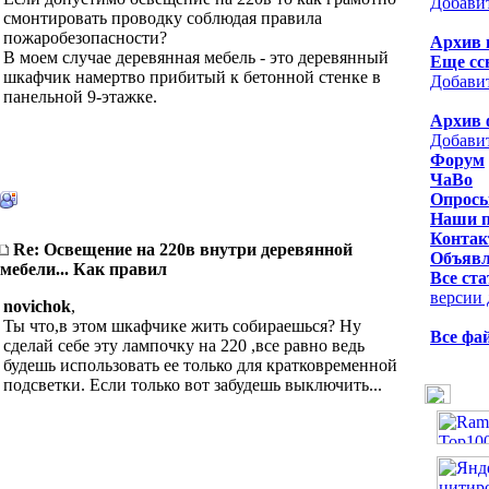
Добави
смонтировать проводку соблюдая правила
пожаробезопасности?
Архив 
В моем случае деревянная мебель - это деревянный
Еще сс
шкафчик намертво прибитый к бетонной стенке в
Добави
панельной 9-этажке.
Архив 
Добави
Форум
ЧаВо
Опрос
Наши 
Контак
Re: Освещение на 220в внутри деревянной
Объявл
мебели... Как правил
Все ста
версии 
novichok
,
Ты что,в этом шкафчике жить собираешься? Ну
Все фа
сделай себе эту лампочку на 220 ,все равно ведь
будешь использовать ее только для кратковременной
подсветки. Если только вот забудешь выключить...