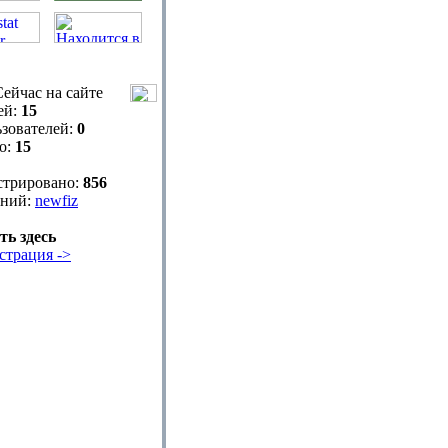
ейчас на сайте
ей:
15
зователей:
0
о:
15
стрировано:
856
ний:
newfiz
ть здесь
страция ->