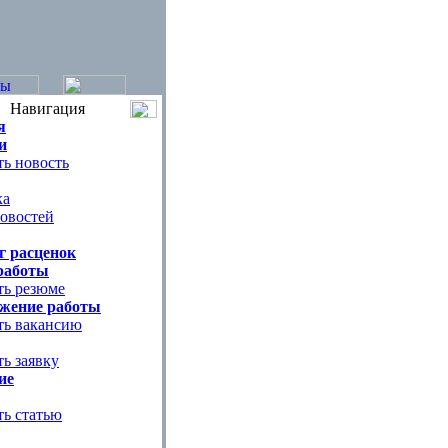
Навигация
я
и
ь новость
ка
овостей
г расценок
работы
ть резюме
жение работы
ть вакансию
ь заявку
ие
ть статью