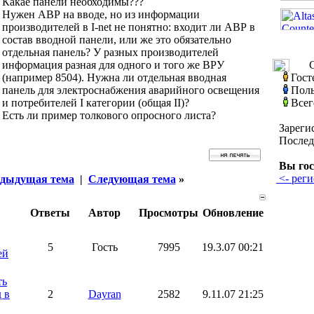
Какае панели необходимы???
Нужен АВР на вводе, но из информации
производителей в I-net не понятно: входит ли АВР в
состав вводной панели, или же это обязательно
отдельная панель? У разных производителей
информация разная для одного и того же ВРУ
С
(например 8504). Нужна ли отдельная вводная
Гост
панель для электроснабжения аварийного освещения
Поль
и потребителей I категории (общая II)?
Всег
Есть ли пример толкового опросного листа?
Зареги
Послед
Вы гос
<- реги
дыдущая тема
|
Следующая тема
»
Ответы
Автор
Просмотры
Обновление
5
Гость
7995
19.3.07 00:21
ей
ть
 в
2
Dayran
2582
9.11.07 21:25