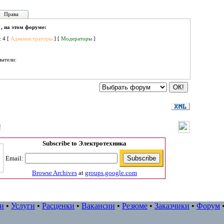
Права
 , на этом форуме:
: 4 [
Администраторы
] [
Модераторы
]
ватели:
!
Subscribe to Электротехника
Email:
Browse Archives
at
groups.google.com
и
•
Услуги
•
Расценки
•
Вакансии
•
Резюме
•
Заказчики
•
Форум