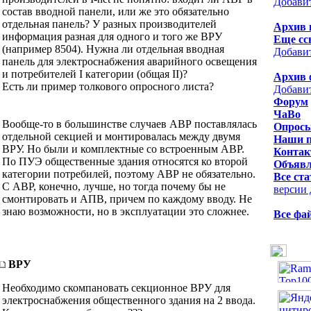
Добави
состав вводной панели, или же это обязательно
отдельная панель? У разных производителей
Архив 
информация разная для одного и того же ВРУ
Еще сс
(например 8504). Нужна ли отдельная вводная
Добави
панель для электроснабжения аварийного освещения
и потребителей I категории (общая II)?
Архив 
Есть ли пример толкового опросного листа?
Добави
Форум
ЧаВо
Вообще-то в большинстве случаев АВР поставлялась
Опрос
отдельной секцией и монтировалась между двумя
Наши 
ВРУ. Но были и комплектные со встроенным АВР.
Контак
По ПУЭ общественные здания относятся ко второй
Объявл
категории потребилей, поэтому АВР не обязательно.
Все ста
С АВР, конечно, лучше, но тогда почему бы не
версии 
смонтировать и АПВ, причем по каждому вводу. Не
знаю возможности, но в эксплуатации это сложнее.
Все фа
ВРУ
Необходимо скомпановать секционное ВРУ для
электроснабжения общественного здания на 2 ввода.