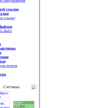
ть предложение
веб ссылок
ылки
ть ссылку
файлов
ть файл
ы
партнеры
т
ения
тьи
для печати
йлы
Счетчики