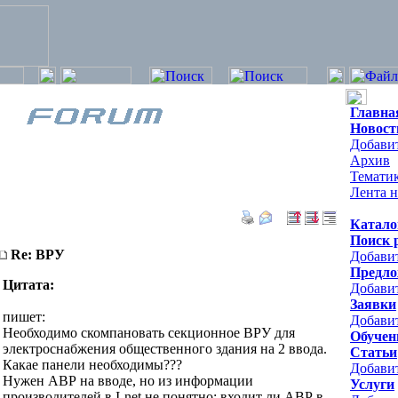
Главна
Новост
Добавит
Архив
Темати
Лента н
Катало
Поиск 
Re: ВРУ
Добави
Предло
Цитата:
Добави
Заявки
пишет:
Добавит
Необходимо скомпановать секционное ВРУ для
Обучен
электроснабжения общественного здания на 2 ввода.
Статьи
Какае панели необходимы???
Добави
Нужен АВР на вводе, но из информации
Услуги
производителей в I-net не понятно: входит ли АВР в