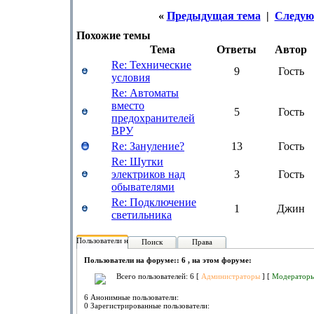
«
Предыдущая тема
|
Следую
Похожие темы
Тема
Ответы
Автор
Re: Технические
9
Гость
условия
Re: Автоматы
вместо
5
Гость
предохранителей
ВРУ
Re: Зануление?
13
Гость
Re: Шутки
электриков над
3
Гость
обывателями
Re: Подключение
1
Джин
светильника
Пользователи на форуме:
Поиск
Права
Пользователи на форуме:: 6 , на этом форуме:
Всего пользователей: 6 [
Администраторы
] [
Модератор
6 Анонимные пользователи:
0 Зарегистрированные пользователи: