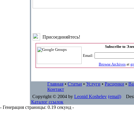
Присоединяйтесь!
Subscribe to Эл
Email:
Browse Archives
at
g
Главная
•
Статьи
•
Услуги
•
Расценки
•
Ва
Контакт
Copyright © 2004 by
Leonid Koshelev
(email)
Desi
Каталог ссылок
- Генерация страницы: 0.19 секунд -