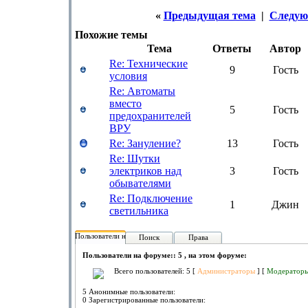
«
Предыдущая тема
|
Следую
Похожие темы
Тема
Ответы
Автор
Re: Технические
9
Гость
условия
Re: Автоматы
вместо
5
Гость
предохранителей
ВРУ
Re: Зануление?
13
Гость
Re: Шутки
электриков над
3
Гость
обывателями
Re: Подключение
1
Джин
светильника
Пользователи на форуме:
Поиск
Права
Пользователи на форуме:: 5 , на этом форуме:
Всего пользователей: 5 [
Администраторы
] [
Модератор
5 Анонимные пользователи:
0 Зарегистрированные пользователи: