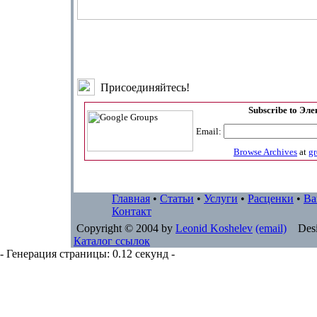
Присоединяйтесь!
Subscribe to Эл
Email:
Browse Archives
at
g
Главная
•
Статьи
•
Услуги
•
Расценки
•
Ва
Контакт
Copyright © 2004 by
Leonid Koshelev
(email)
Desi
Каталог ссылок
- Генерация страницы: 0.12 секунд -