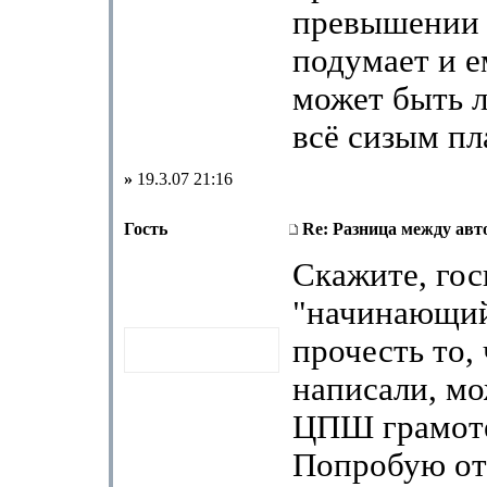
превышении 
подумает и 
может быть л
всё сизым пл
»
19.3.07 21:16
Гость
Re: Разница между авт
Скажите, го
"начинающий
прочесть то,
написали, мо
ЦПШ грамот
Попробую отв