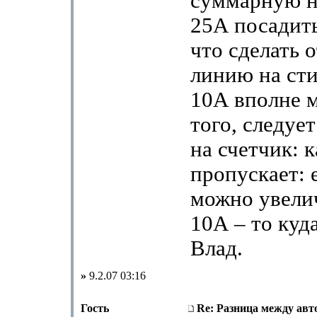
суммарную на
25А посадить
что сделать 
линию на сти
10А вполне 
того, следуе
на счетчик: к
пропускает: 
можно увелич
10А – то куд
Влад.
»
9.2.07 03:16
Гость
Re: Разница между авт