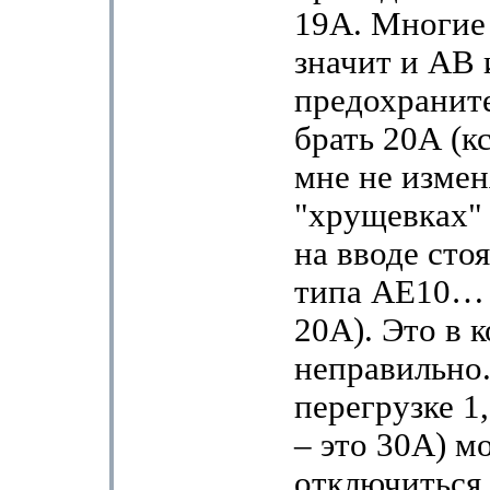
19А. Многие 
значит и АВ 
предохранит
брать 20А (кс
мне не измен
"хрущевках" 
на вводе сто
типа АЕ10… 
20А). Это в 
неправильно
перегрузке 1,
– это 30А) м
отключиться 