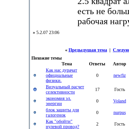
2.5 квадрат 
есть не боль
рабочая нагр
»
5.2.07 23:06
«
Предыдущая тема
|
Следую
Похожие темы
Тема
Ответы
Автор
Как нас дурачат
официальные
0
newfiz
физики.
Визуальный расчет
17
Гость
селективности
экономия эл.
0
Voland
энергии
блок защиты для
0
nurpus
галогенок
Как "обойти"
2
Гость
нулевой провод?