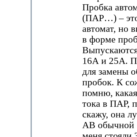
Пробка авто
(ПАР…) – это
автомат, но
в форме проб
Выпускаются
16А и 25А. 
для замены 
пробок. К со
помню, какая
тока в ПАР, 
скажу, она л
АВ обычной 
меня стояли 