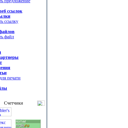
ть предложение
веб ссылок
ылки
ть ссылку
файлов
ть файл
ы
партнеры
т
ения
тьи
для печати
йлы
Счетчики