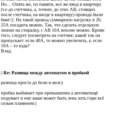
Но… Опять же, по памяти, все же ввод в квартиру
(т.е до счетчика, а, точнее, до этих АВ, стоящих
после счетчика, на вводе в квартиру) провода были
6мм^2. На такой провод суммарную нагрузку в 20,
25А посадить можно. Так, что сделать отдельную
линию на стиралку, с АВ 10А вполне можно. Кроме
того, следует посмотреть на счетчик: какой ток он
пропускает: если 40А, то можно увеличить, а, если
10А – то куда?
Влад.
Re: Разница между автоматом и пробкой
разница проста до боли в мозгу
пробка выбивает при превышении а автоматищё
подумает и ему ваше может быть лень хоть гори всё
сизым пламенем:)