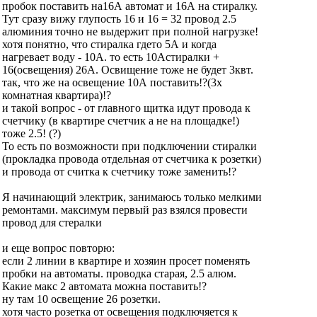
пробок поставить на16А автомат и 16А на стиралку.
Тут сразу вижу глупость 16 и 16 = 32 провод 2.5
алюминия точно не выдержит при полной нагрузке!
хотя понятно, что стиралка гдето 5А и когда
нагревает воду - 10А. то есть 10Астиралки +
16(освещения) 26А. Освищение тоже не будет 3квт.
так, что же на освещение 10А поставить!?(3х
комнатная квартира)!?
и такой вопрос - от главного щитка идут провода к
счетчику (в квартире счетчик а не на площадке!)
тоже 2.5! (?)
То есть по возможности при подключении стиралки
(прокладка провода отдельная от счетчика к розетки)
и провода от считка к счетчику тоже заменить!?
Я начинающий электрик, занимаюсь только мелкими
ремонтами. максимум первый раз взялся провести
провод для стералки
и еще вопрос повторю:
если 2 линии в квартире и хозяин просет поменять
пробки на автоматы. проводка старая, 2.5 алюм.
Какие макс 2 автомата можна поставить!?
ну там 10 освещение 26 розетки.
хотя часто розетка от освещения подключяется к