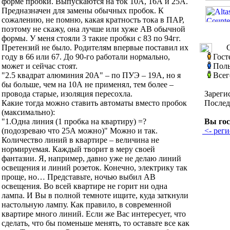
форме пробки. Выпускаются на ток 10А, 16А и 25А.
Предназначен для замены обычных пробок. К
сожалению, не помню, какая кратность тока в ПАР,
поэтому не скажу, она лучше или хуже АВ обычной
формы. У меня стояли 3 такие пробки с 83 по 94гг.
Претензий не было. Родителям впервые поставил их
С
году в 66 или 67. До 90-го работали нормально,
Гост
может и сейчас стоят.
Поль
"2.5 квадрат алюминия 20А" – по ПУЭ – 19А, но я
Всег
бы больше, чем на 10А не применял, тем более –
провода старые, изоляция пересохла.
Зареги
Какие тогда можно ставить автоматы вместо пробок
Послед
(максимально):
"1.Одна линия (1 пробка на квартиру) =?
Вы гос
(подозреваю что 25А можно)" Можно и так.
<- реги
Количество линий в квартире – величина не
нормируемая. Каждый творит в меру своей
фантазии. Я, например, давно уже не делаю линий
освещения и линий розеток. Конечно, электрику так
проще, но… Представьте, ночью выбил АВ
освещения. Во всей квартире не горит ни одна
лампа. И Вы в полной темноте ищите, куда заткнули
настольную лампу. Как правило, в современной
квартире много линий. Если же Вас интересует, что
сделать, что бы поменьше менять, то оставьте все как