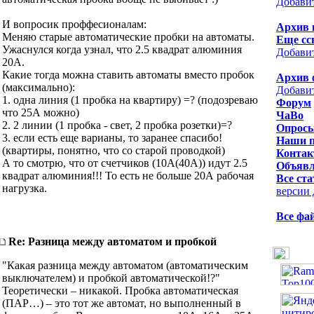
Добави
И вопросик проффесионалам:
Архив 
Меняю старые автоматические пробки на автоматы.
Еще сс
Ужаснулся когда узнал, что 2.5 квадрат алюминия
Добави
20А.
Какие тогда можна ставить автоматы вместо пробок
Архив 
(максимально):
Добави
1. одна линия (1 пробка на квартиру) =? (подозреваю
Форум
что 25А можно)
ЧаВо
2. 2 линии (1 пробка - свет, 2 пробка розетки)=?
Опрос
3. если есть еще варианы, то заранее спасибо!
Наши 
(квартиры, понятно, что со старой проводкой)
Контак
А то смотрю, что от счетчиков (10А(40А)) идут 2.5
Объявл
квадрат алюминия!!! То есть не больше 20А рабочая
Все ста
нагрузка.
версии 
Все фа
Re: Разница между автоматом и пробкой
"Какая разница между автоматом (автоматическим
выключателем) и пробкой автоматической!?"
Теоретически – никакой. Пробка автоматическая
(ПАР…) – это тот же автомат, но выполненный в