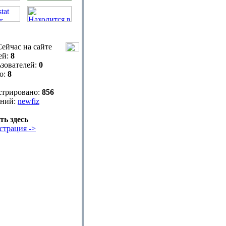
ейчас на сайте
ей:
8
зователей:
0
о:
8
стрировано:
856
ний:
newfiz
ть здесь
страция ->