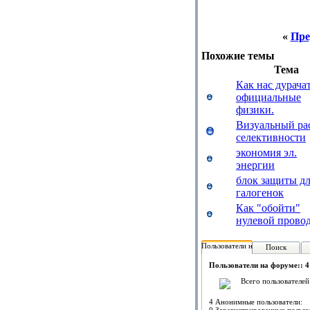
«
Пре
Похожие темы
Тема
Как нас дурача
официальные
физики.
Визуальный ра
селективности
экономия эл.
энергии
блок защиты д
галогенок
Как "обойти"
нулевой прово
Пользователи на форуме:
Поиск
Пользователи на форуме:: 4
Всего пользователей
4 Анонимные пользователи: