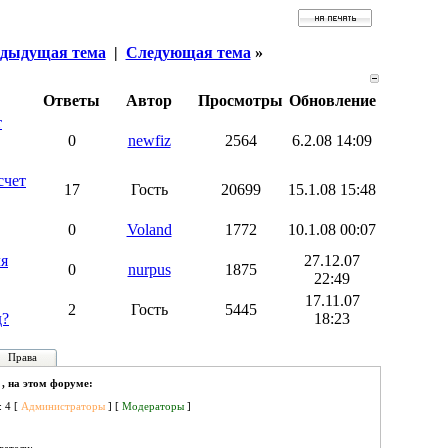
дыдущая тема
|
Следующая тема
»
Ответы
Автор
Просмотры
Обновление
т
0
newfiz
2564
6.2.08 14:09
счет
17
Гость
20699
15.1.08 15:48
0
Voland
1772
10.1.08 00:07
ля
27.12.07
0
nurpus
1875
22:49
17.11.07
2
Гость
5445
д?
18:23
Права
 , на этом форуме:
: 4 [
Администраторы
] [
Модераторы
]