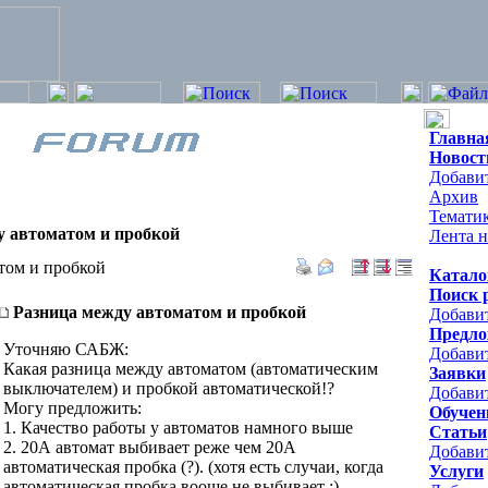
Главна
Новост
Добавит
Архив
Темати
у автоматом и пробкой
Лента н
том и пробкой
Катало
Поиск 
Разница между автоматом и пробкой
Добави
Предло
Уточняю САБЖ:
Добави
Какая разница между автоматом (автоматическим
Заявки
выключателем) и пробкой автоматической!?
Добавит
Могу предложить:
Обучен
1. Качество работы у автоматов намного выше
Статьи
2. 20А автомат выбивает реже чем 20А
Добави
автоматическая пробка (?). (хотя есть случаи, когда
Услуги
автоматическая пробка вооще не выбивает :)