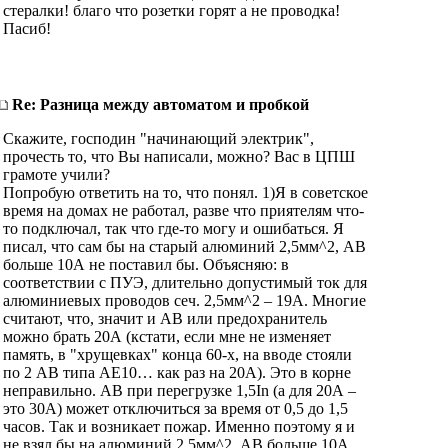
стералки! благо что розетки горят а не проводка!
Пасиб!
Re: Разница между автоматом и пробкой
Скажите, господин "начинающий электрик",
прочесть то, что Вы написали, можно? Вас в ЦПШ
грамоте учили?
Попробую ответить на то, что понял. 1)Я в советское
время на домах не работал, разве что приятелям что-
то подключал, так что где-то могу и ошибаться. Я
писал, что сам бы на старый алюминий 2,5мм^2, АВ
больше 10А не поставил бы. Объясняю: в
соответствии с ПУЭ, длительно допустимый ток для
алюминиевых проводов сеч. 2,5мм^2 – 19А. Многие
считают, что, значит и АВ или предохранитель
можно брать 20А (кстати, если мне не изменяет
память, в "хрущевках" конца 60-х, на вводе стояли
по 2 АВ типа АЕ10… как раз на 20А). Это в корне
неправильно. АВ при перегрузке 1,5In (а для 20А –
это 30А) может отключиться за время от 0,5 до 1,5
часов. Так и возникает пожар. Именно поэтому я и
не взял бы на алюминий 2,5мм^2, АВ больше 10А.