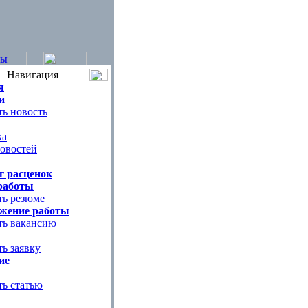
Навигация
я
и
ь новость
ка
овостей
г расценок
работы
ть резюме
жение работы
ть вакансию
ь заявку
ие
ть статью