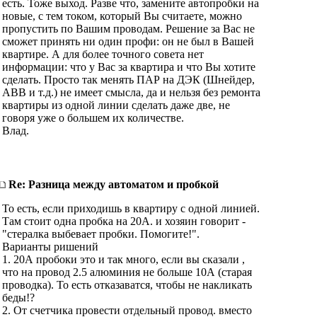
есть. Тоже выход. Разве что, замените автопробки на
новые, с тем током, который Вы считаете, можно
пропустить по Вашим проводам. Решение за Вас не
сможет принять ни один профи: он не был в Вашей
квартире. А для более точного совета нет
информации: что у Вас за квартира и что Вы хотите
сделать. Просто так менять ПАР на ДЭК (Шнейдер,
АВВ и т.д.) не имеет смысла, да и нельзя без ремонта
квартиры из одной линии сделать даже две, не
говоря уже о большем их количестве.
Влад.
Re: Разница между автоматом и пробкой
То есть, если приходишь в квартиру с одной линией.
Там стоит одна пробка на 20А. и хозяин говорит -
"стералка выбевает пробки. Помогите!".
Варианты ришений
1. 20А пробоки это и так много, если вы сказали ,
что на провод 2.5 алюминия не больше 10А (старая
проводка). То есть отказаватся, чтобы не накликать
беды!?
2. От счетчика провести отдельный провод. вместо