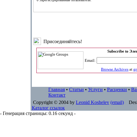
0 Зарегистрированные пользователи:
Присоединяйтесь!
Subscribe to Эл
Email:
Browse Archives
at
g
Главная
•
Статьи
•
Услуги
•
Расценки
•
Ва
Контакт
Copyright © 2004 by
Leonid Koshelev
(email)
Desi
Каталог ссылок
- Генерация страницы: 0.16 секунд -