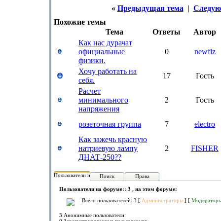
«
Предыдущая тема
|
Следую
Похожие темы
Тема
Ответы
Автор
Как нас дурачат
официальные
0
newfiz
физики.
Хочу работать на
17
Гость
себя.
Расчет
минимального
2
Гость
напряжения
розеточная группа
7
electro
Как зажечь красную
натриевую лампу
2
FISHER
ДНАТ-250??
Пользователи на форуме:
Поиск
Права
Пользователи на форуме:: 3 , на этом форуме:
Всего пользователей: 3 [
Администраторы
] [
Модератор
3 Анонимные пользователи: