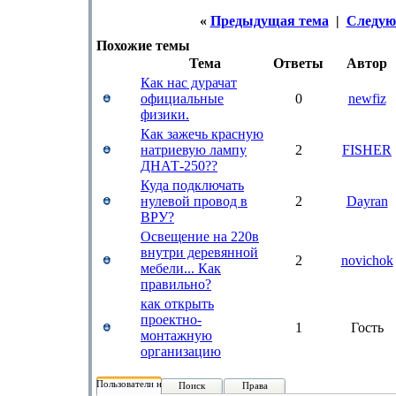
«
Предыдущая тема
|
Следую
Похожие темы
Тема
Ответы
Автор
Как нас дурачат
официальные
0
newfiz
физики.
Как зажечь красную
натриевую лампу
2
FISHER
ДНАТ-250??
Куда подключать
нулевой провод в
2
Dayran
ВРУ?
Освещение на 220в
внутри деревянной
2
novichok
мебели... Как
правильно?
как открыть
проектно-
1
Гость
монтажную
организацию
Пользователи на форуме:
Поиск
Права