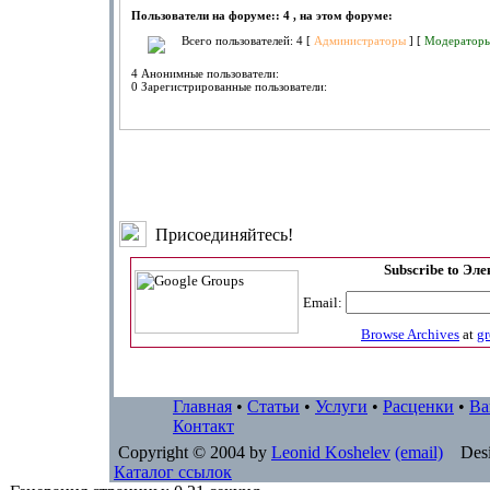
Пользователи на форуме:: 4 , на этом форуме:
Всего пользователей: 4 [
Администраторы
] [
Модератор
4 Анонимные пользователи:
0 Зарегистрированные пользователи:
Присоединяйтесь!
Subscribe to Эл
Email:
Browse Archives
at
g
Главная
•
Статьи
•
Услуги
•
Расценки
•
Ва
Контакт
Copyright © 2004 by
Leonid Koshelev
(email)
Desi
Каталог ссылок