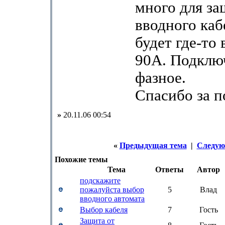
много для за
вводного каб
будет где-то 
90А. Подклю
фазное.
Спасибо за 
»
20.11.06 00:54
«
Предыдущая тема
|
Следую
Похожие темы
Тема
Ответы
Автор
подскажите
пожалуйста выбор
5
Влад
вводного автомата
Выбор кабеля
7
Гость
Защита от