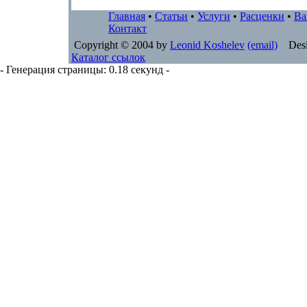
Главная
•
Статьи
•
Услуги
•
Расценки
•
Ва
Контакт
Copyright © 2004 by
Leonid Koshelev
(email)
Desi
Каталог ссылок
- Генерация страницы: 0.18 секунд -