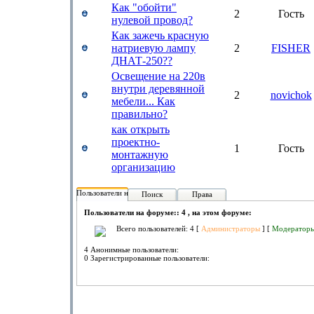
Как "обойти"
2
Гость
нулевой провод?
Как зажечь красную
натриевую лампу
2
FISHER
ДНАТ-250??
Освещение на 220в
внутри деревянной
2
novichok
мебели... Как
правильно?
как открыть
проектно-
1
Гость
монтажную
организацию
Пользователи на форуме:
Поиск
Права
Пользователи на форуме:: 4 , на этом форуме:
Всего пользователей: 4 [
Администраторы
] [
Модератор
4 Анонимные пользователи:
0 Зарегистрированные пользователи: