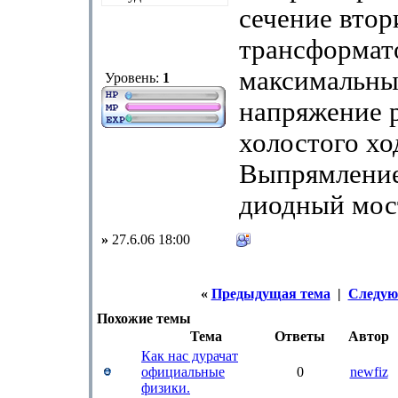
сечение втор
трансформат
максимальны
Уровень:
1
напряжение 
холостого хо
Выпрямление
диодный мос
»
27.6.06 18:00
«
Предыдущая тема
|
Следую
Похожие темы
Тема
Ответы
Автор
Как нас дурачат
официальные
0
newfiz
физики.