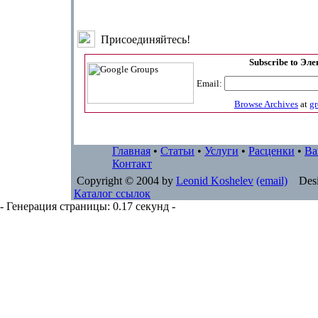
Присоединяйтесь!
Subscribe to Эл
Email:
Browse Archives
at
g
Главная
•
Статьи
•
Услуги
•
Расценки
•
Ва
Контакт
Copyright © 2004 by
Leonid Koshelev
(email)
Desi
Каталог ссылок
- Генерация страницы: 0.17 секунд -