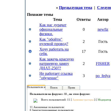
«
Предыдущая тема
|
Следую
Похожие темы
Тема
Ответы
Автор
Как нас дурачат
официальные
0
newfiz
физики.
Как "обойти"
2
Гость
нулевой провод?
Хочу работать на
17
Гость
себя.
Как зажечь красную
натриевую лампу
2
FISHER
ДНАТ-250??
Не работает ссылка
3
po_fedya
"обучение"
Пользователи на форуме:
Поиск
Права
Пользователи на форуме:: 11 , на этом форуме:
Всего пользователей: 11 [
Администраторы
] [
Модерато
11 Анонимные пользователи:
0 Зарегистрированные пользователи: