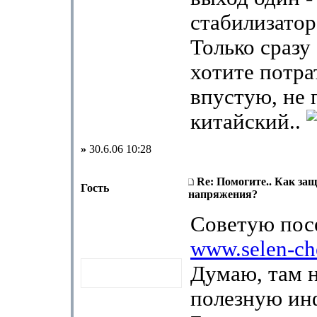
стабилизатор
Только сразу 
хотите потра
впустую, не 
китайский..
»
30.6.06 10:28
Re: Помогите.. Как за
Гость
напряжения?
Советую пос
www.selen-che
Думаю, там 
полезную ин