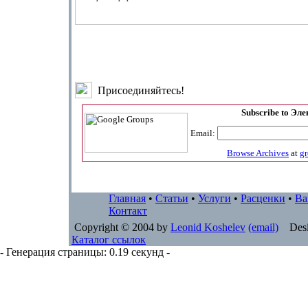
Присоединяйтесь!
Subscribe to Эл
Email:
Browse Archives
at
g
Главная
•
Статьи
•
Услуги
•
Расценки
•
Ва
Контакт
Copyright © 2004 by
Leonid Koshelev
(email)
Desi
Каталог ссылок
- Генерация страницы: 0.19 секунд -