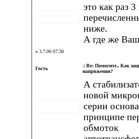
это как раз 3
перечисленн
ниже.
А где же Ваш
»
3.7.06 07:30
Re: Помогите.. Как за
Гость
напряжения?
А стабилиза
новой микро
серии основ
принципе пе
обмоток
автотрансфо