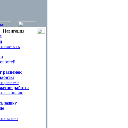
Навигация
я
и
ь новость
ка
овостей
г расценок
работы
ть резюме
жение работы
ть вакансию
ь заявку
ие
ть статью