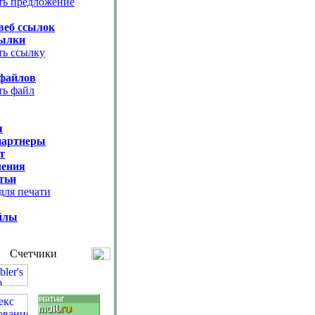
ть предложение
веб ссылок
ылки
ть ссылку
файлов
ть файл
ы
партнеры
т
ения
тьи
для печати
йлы
Счетчики