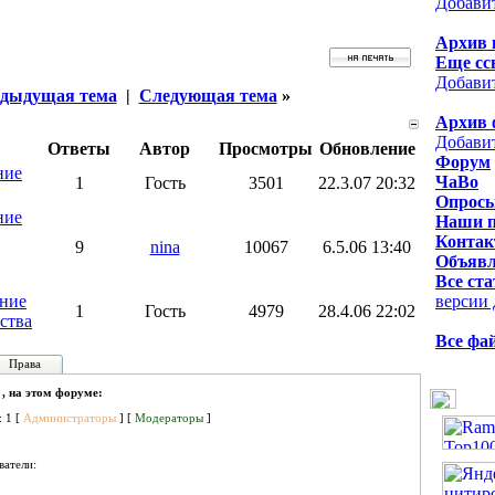
Добави
Архив 
Еще сс
Добави
дыдущая тема
|
Следующая тема
»
Архив 
Добави
Ответы
Автор
Просмотры
Обновление
Форум
ние
ЧаВо
1
Гость
3501
22.3.07 20:32
Опрос
ние
Наши 
Контак
9
nina
10067
6.5.06 13:40
Объявл
Все ста
ние
версии 
1
Гость
4979
28.4.06 22:02
йства
Все фа
Права
 , на этом форуме:
: 1 [
Администраторы
] [
Модераторы
]
ватели: