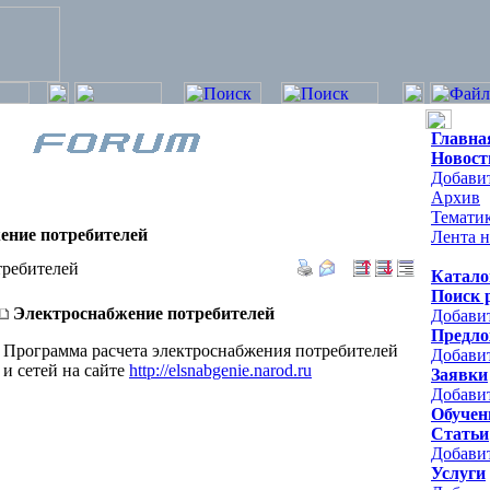
Главна
Новост
Добавит
Архив
Темати
ение потребителей
Лента н
требителей
Катало
Поиск 
Электроснабжение потребителей
Добави
Предло
Программа расчета электроснабжения потребителей
Добави
и сетей на сайте
http://elsnabgenie.narod.ru
Заявки
Добавит
Обучен
Статьи
Добави
Услуги