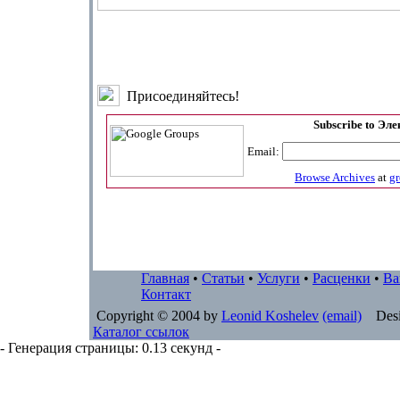
Присоединяйтесь!
Subscribe to Эл
Email:
Browse Archives
at
g
Главная
•
Статьи
•
Услуги
•
Расценки
•
Ва
Контакт
Copyright © 2004 by
Leonid Koshelev
(email)
Desi
Каталог ссылок
- Генерация страницы: 0.13 секунд -