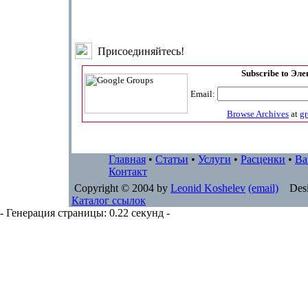
Присоединяйтесь!
Subscribe to Эл
Email:
Browse Archives
at
g
Главная
•
Статьи
•
Услуги
•
Расценки
•
Ва
Контакт
Copyright © 2004 by
Leonid Koshelev
(email)
Desi
Каталог ссылок
- Генерация страницы: 0.22 секунд -