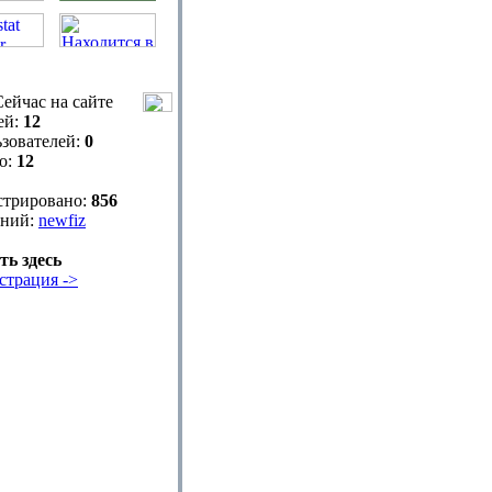
ейчас на сайте
ей:
12
зователей:
0
о:
12
стрировано:
856
ний:
newfiz
ть здесь
страция ->