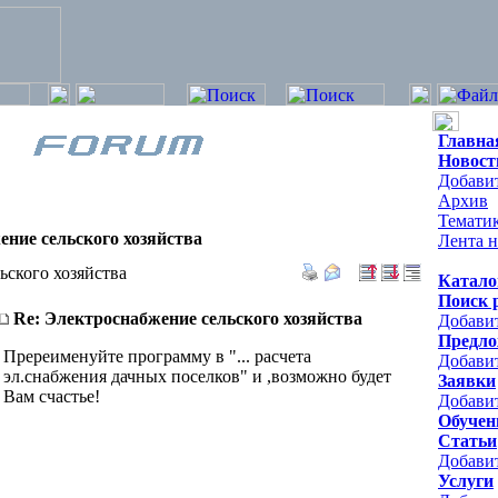
Главна
Новост
Добавит
Архив
Темати
ние сельского хозяйства
Лента н
ьского хозяйства
Катало
Поиск 
Re: Электроснабжение сельского хозяйства
Добави
Предло
Пререименуйте программу в "... расчета
Добави
эл.снабжения дачных поселков" и ,возможно будет
Заявки
Вам счастье!
Добавит
Обучен
Статьи
Добави
Услуги