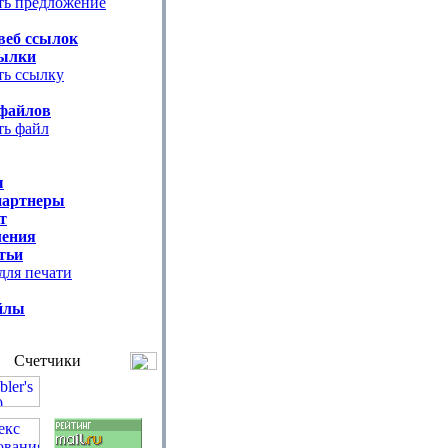
ть предложение
веб ссылок
ылки
ть ссылку
файлов
ть файл
ы
партнеры
т
ения
тьи
для печати
йлы
Счетчики