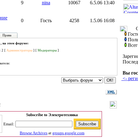
9
nina
10067
6.5.06 13:40
ние
0
Гость
4258
1.5.06 16:08
С
Гост
Права
Поль
 , на этом форуме:
Всег
: 2 [
Администраторы
] [
Модераторы
]
Зареги
Послед
ватели:
Вы гос
<- реги
!
Subscribe to Электротехника
Email:
Browse Archives
at
groups.google.com