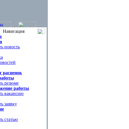
Навигация
я
и
ь новость
ка
овостей
г расценок
работы
ть резюме
жение работы
ть вакансию
ь заявку
ие
ть статью