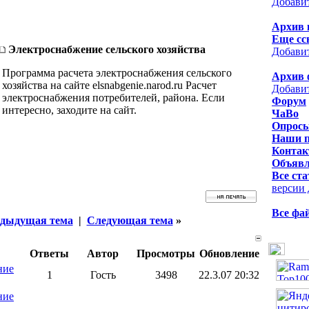
Добави
Архив 
Еще сс
Электроснабжение сельского хозяйства
Добави
Программа расчета электроснабжения сельского
Архив 
хозяйства на сайте elsnabgenie.narod.ru Расчет
Добави
электроснабжения потребителей, района. Если
Форум
интересно, заходите на сайт.
ЧаВо
Опрос
Наши 
Контак
Объявл
Все ста
версии 
Все фа
дыдущая тема
|
Следующая тема
»
Ответы
Автор
Просмотры
Обновление
ние
1
Гость
3498
22.3.07 20:32
ние