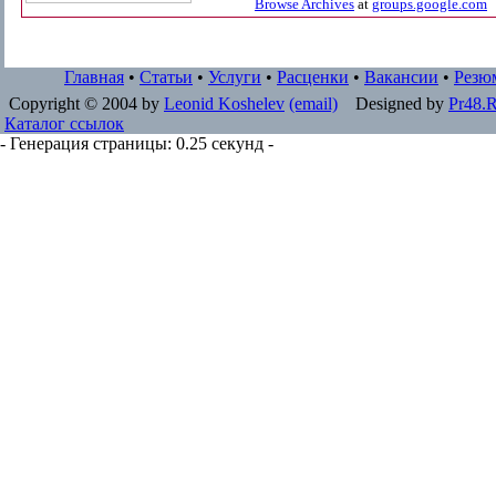
Browse Archives
at
groups.google.com
Главная
•
Статьи
•
Услуги
•
Расценки
•
Вакансии
•
Резю
Copyright © 2004 by
Leonid Koshelev
(email)
Designed by
Pr48.
Каталог ссылок
- Генерация страницы: 0.25 секунд -