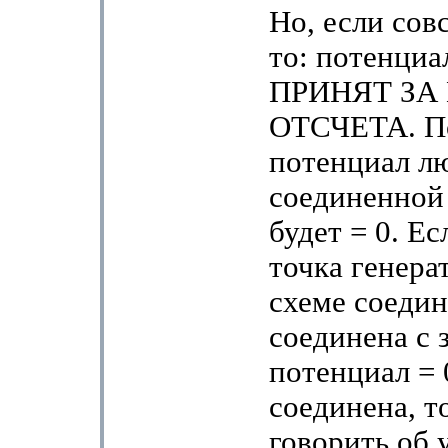
Но, если сов
то: потенциа
ПРИНЯТ ЗА
ОТСЧЕТА. По
потенциал л
соединенной 
будет = 0. Ес
точка генера
схеме соедин
соединена с з
потенциал = 
соединена, т
говорить об 