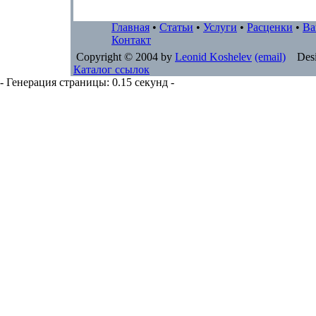
Главная
•
Статьи
•
Услуги
•
Расценки
•
Ва
Контакт
Copyright © 2004 by
Leonid Koshelev
(email)
Desi
Каталог ссылок
- Генерация страницы: 0.15 секунд -