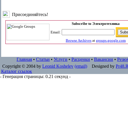
Присоединяйтесь!
Subscribe to Электротехника
Email:
Browse Archives
at
groups.google.com
Главная
•
Статьи
•
Услуги
•
Расценки
•
Вакансии
•
Резю
Copyright © 2004 by
Leonid Koshelev
(email)
Designed by
Pr48.
Каталог ссылок
- Генерация страницы: 0.21 секунд -