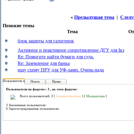
«
Предыдущая тема
|
Следу
Похожие темы
Тема
От
блок защиты для галогенок
Активное и реактивное сопротивление ДГУ для Iкз
Re: Помогите найти бумаги для суда.
Re: Заземление для банка
ищу схему ПРУ для УФ-ламп. Очень нада
Пользователи на форуме:
Поиск
Права
Пользователи на форуме:: 3 , на этом форуме:
Всего пользователей: 3 [
Администраторы
] [
Модераторы
]
3 Анонимные пользователи:
0 Зарегистрированные пользователи: