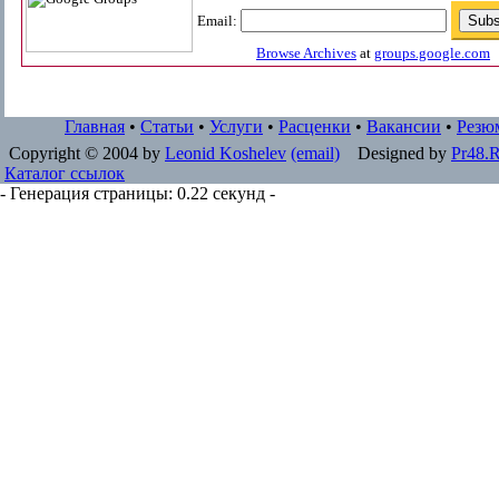
Email:
Browse Archives
at
groups.google.com
Главная
•
Статьи
•
Услуги
•
Расценки
•
Вакансии
•
Резю
Copyright © 2004 by
Leonid Koshelev
(email)
Designed by
Pr48.
Каталог ссылок
- Генерация страницы: 0.22 секунд -