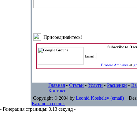
Присоединяйтесь!
Subscribe to Эл
Email:
Browse Archives
at
g
Главная
•
Статьи
•
Услуги
•
Расценки
•
Ва
Контакт
Copyright © 2004 by
Leonid Koshelev
(email)
Desi
Каталог ссылок
- Генерация страницы: 0.13 секунд -