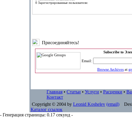
0 Зарегистрированные пользователи:
Присоединяйтесь!
Subscribe to Эл
Email:
Browse Archives
at
g
Главная
•
Статьи
•
Услуги
•
Расценки
•
Ва
Контакт
Copyright © 2004 by
Leonid Koshelev
(email)
Desi
Каталог ссылок
- Генерация страницы: 0.17 секунд -