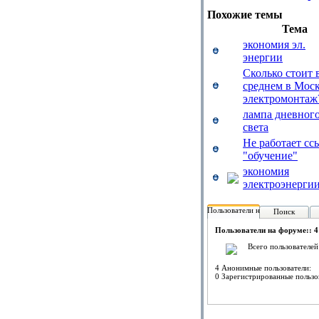
Похожие темы
Тема
экономия эл.
энергии
Сколько стоит 
среднем в Мос
электромонтаж
лампа дневног
света
Не работает сс
"обучение"
экономия
электроэнерги
Пользователи на форуме:
Поиск
Пользователи на форуме:: 4
Всего пользователей
4 Анонимные пользователи:
0 Зарегистрированные пользо