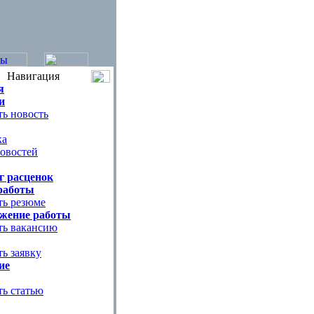
Навигация
я
и
ь новость
ка
овостей
г расценок
работы
ть резюме
жение работы
ть вакансию
ь заявку
ие
ть статью