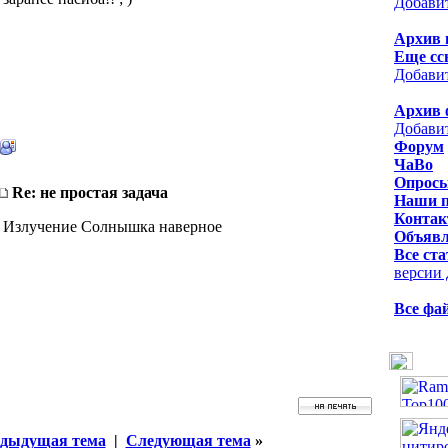
Добави
Архив 
Еще сс
Добави
Архив 
Добави
Форум
ЧаВо
Опрос
Re: не простая задача
Наши 
Контак
Излучение Солнышка наверное
Объявл
Все ста
версии 
Все фа
дыдущая тема
|
Следующая тема
»