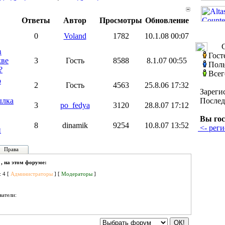
Ответы
Автор
Просмотры
Обновление
0
Voland
1782
10.1.08 00:07
С
в
Гост
кве
3
Гость
8588
8.1.07 00:55
Поль
?
Всег
о
2
Гость
4563
25.8.06 17:32
Зареги
ылка
Послед
3
po_fedya
3120
28.8.07 17:12
Вы гос
8
dinamik
9254
10.8.07 13:52
<- реги
и
Права
 , на этом форуме:
: 4 [
Администраторы
] [
Модераторы
]
ватели: