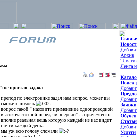
Главна
Новост
Добавит
Архив
Темати
дача
Лента н
Катало
Поиск 
не простая задача
Добави
Предло
препод по электронике задал нам вопрос..может вы
Добави
сможете помочь
Заявки
вопрос такой " назовите применение однопроводной
Добавит
высокочастотной передачи энергии" ... причем енто
Обучен
вполне реальная вещь которую каждый из нас видит
Статьи
почти каждый день...
Добави
мы уж всю голову сломали
Услуги
заранее пасиба!! ; )