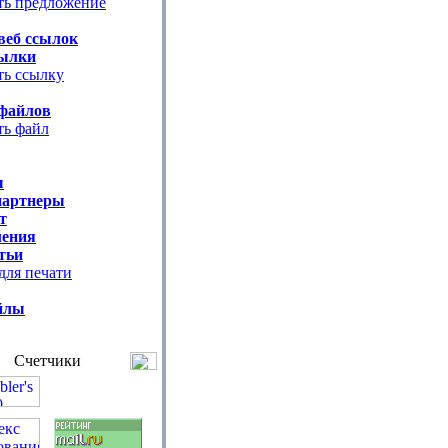
ть предложение
веб ссылок
ылки
ть ссылку
файлов
ть файл
ы
партнеры
т
ения
тьи
для печати
йлы
Счетчики