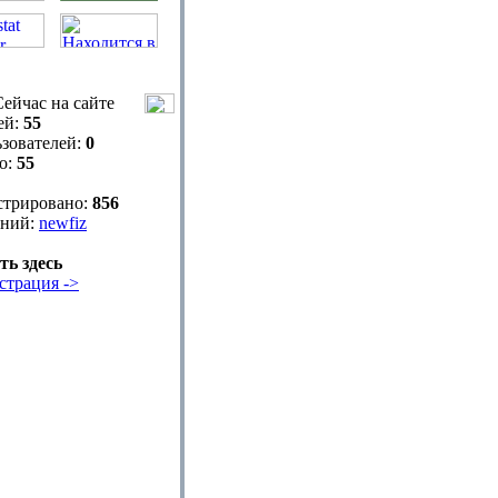
ейчас на сайте
ей:
55
зователей:
0
о:
55
стрировано:
856
ний:
newfiz
ть здесь
страция ->