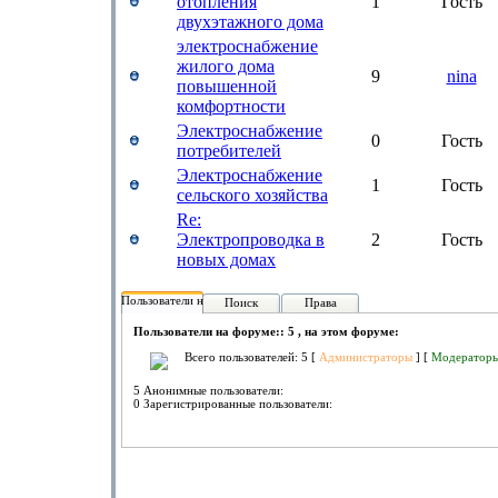
отопления
1
Гость
двухэтажного дома
электроснабжение
жилого дома
9
nina
повышенной
комфортности
Электроснабжение
0
Гость
потребителей
Электроснабжение
1
Гость
сельского хозяйства
Re:
Электропроводка в
2
Гость
новых домах
Пользователи на форуме:
Поиск
Права
Пользователи на форуме:: 5 , на этом форуме:
Всего пользователей: 5 [
Администраторы
] [
Модератор
5 Анонимные пользователи:
0 Зарегистрированные пользователи: