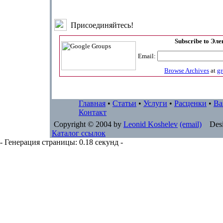
Присоединяйтесь!
Subscribe to Эл
Email:
Browse Archives
at
g
Главная
•
Статьи
•
Услуги
•
Расценки
•
Ва
Контакт
Copyright © 2004 by
Leonid Koshelev
(email)
Desi
Каталог ссылок
- Генерация страницы: 0.18 секунд -