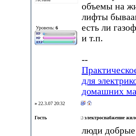
объемы на ж
лифты бываа
есть ли газо
Уровень:
6
и т.п.
--
Практическо
для электрик
домашних ма
»
22.3.07 20:32
Гость
электроснабжение жил
люди добрые