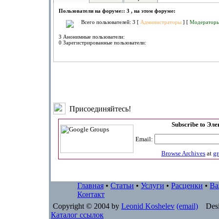
Пользователи на форуме:: 3 , на этом форуме:
Всего пользователей: 3 [
Администраторы
] [
Модератор
3 Анонимные пользователи:
0 Зарегистрированные пользователи:
Присоединяйтесь!
Subscribe to Эл
Email:
Browse Archives
at
g
Главная
•
Статьи
•
Услуги
•
Расценки
•
Ва
Контакт
Copyright © 2004 by
Leonid Koshelev
(email)
Desi
Каталог ссылок