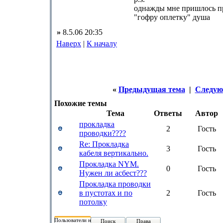
однажды мне пришлось п
"гофру оплетку" душа
»
8.5.06 20:35
Наверх
|
К началу
«
Предыдущая тема
|
Следую
Похожие темы
Тема
Ответы
Автор
прокладка
2
Гость
проводки????
Re: Прокладка
3
Гость
кабеля вертикально.
Прокладка NYM.
0
Гость
Нужен ли асбест???
Прокладка проводки
в пустотах и по
2
Гость
потолку
Пользователи на форуме:
Поиск
Права