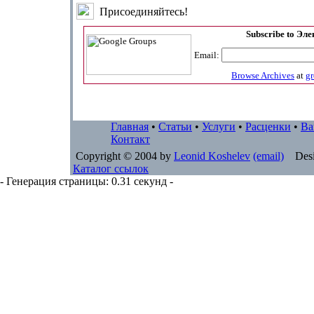
Присоединяйтесь!
Subscribe to Эл
Email:
Browse Archives
at
g
Главная
•
Статьи
•
Услуги
•
Расценки
•
Ва
Контакт
Copyright © 2004 by
Leonid Koshelev
(email)
Desi
Каталог ссылок
- Генерация страницы: 0.31 секунд -