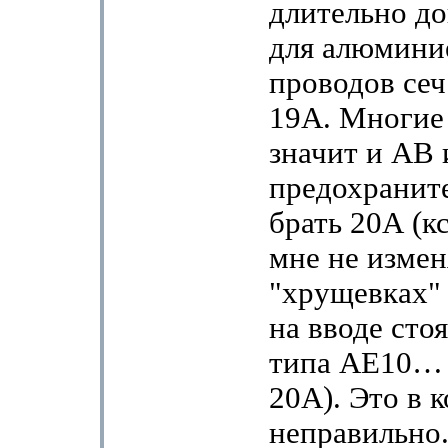
длительно д
для алюмини
проводов сеч
19А. Многие 
значит и АВ 
предохранит
брать 20А (кс
мне не измен
"хрущевках" 
на вводе сто
типа АЕ10… 
20А). Это в 
неправильно