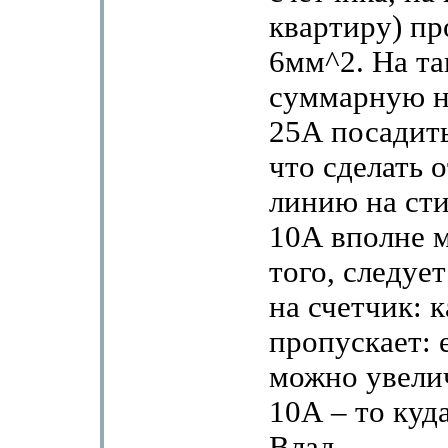
квартиру) пр
6мм^2. На та
суммарную на
25А посадить
что сделать 
линию на сти
10А вполне 
того, следуе
на счетчик: к
пропускает: 
можно увелич
10А – то куд
Влад.