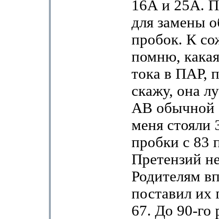
16А и 25А. 
для замены 
пробок. К со
помню, какая
тока в ПАР, 
скажу, она л
АВ обычной 
меня стояли 
пробки с 83 п
Претензий не
Родителям в
поставил их 
67. До 90-го