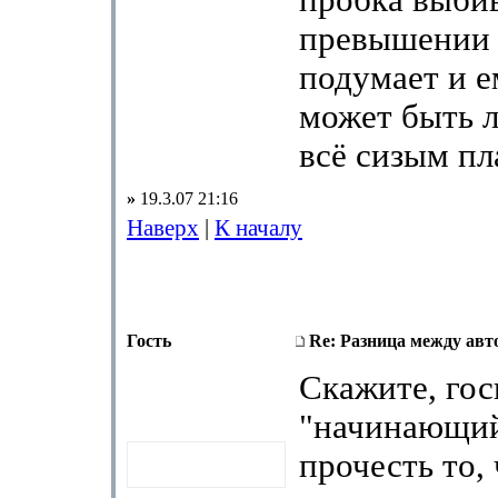
пробка выби
превышении 
подумает и 
может быть л
всё сизым пл
»
19.3.07 21:16
Наверх
|
К началу
Гость
Re: Разница между авт
Скажите, го
"начинающий
прочесть то,