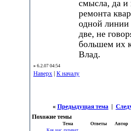
смысла, да и 
ремонта ква
одной линии 
две, не говор
большем их к
Влад.
»
6.2.07 04:54
Наверх
|
К началу
«
Предыдущая тема
|
След
Похожие темы
Тема
Ответы
Автор
Как нас дурачат