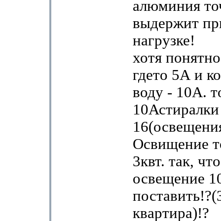
алюминия то
выдержит пр
нагрузке!
хотя понятно
гдето 5А и к
воду - 10А. т
10Астиралки
16(освещения
Освищение т
3квт. так, чт
освещение 1
поставить!?(
квартира)!?