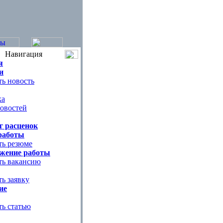
Навигация
я
и
ь новость
ка
овостей
г расценок
работы
ть резюме
жение работы
ть вакансию
ь заявку
ие
ть статью