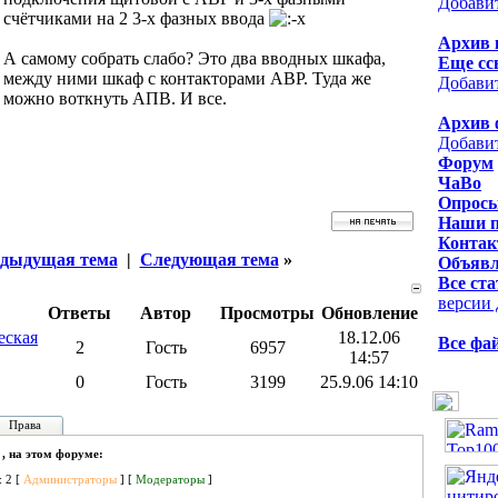
Добави
счётчиками на 2 3-х фазных ввода
Архив 
А самому собрать слабо? Это два вводных шкафа,
Еще сс
между ними шкаф с контакторами АВР. Туда же
Добави
можно воткнуть АПВ. И все.
Архив 
Добави
Форум
ЧаВо
Опрос
Наши 
Контак
дыдущая тема
|
Следующая тема
»
Объявл
Все ста
версии 
Ответы
Автор
Просмотры
Обновление
еская
18.12.06
Все фа
2
Гость
6957
14:57
0
Гость
3199
25.9.06 14:10
Права
 , на этом форуме:
: 2 [
Администраторы
] [
Модераторы
]