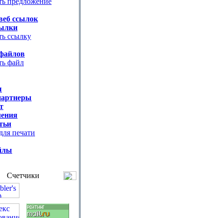
ть предложение
веб ссылок
ылки
ть ссылку
файлов
ть файл
ы
партнеры
т
ения
тьи
для печати
йлы
Счетчики