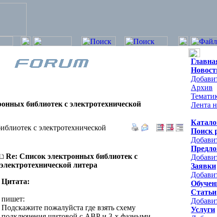
Главна
Новост
Добавит
Архив
Темати
ронных библиотек c электротехнической
Лента н
Катало
иблиотек c электротехнической
Поиск 
Добави
Предло
Re: Список электронных библиотек c
Добави
электротехнической литера
Заявки
Добавит
Цитата:
Обучен
Статьи
пишет:
Добави
Подскажите пожалуйста где взять схему
Услуги
подключения щитовой с АВР и 3-х фазными