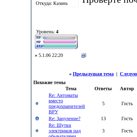
Откуда: Казань
Уровень:
4
»
5.1.06 22:20
«
Предыдущая тема
|
Следую
Похожие темы
Тема
Ответы
Автор
Re: Автоматы
вместо
5
Гость
предохранителей
ВРУ
Re: Зануление?
13
Гость
Re: Шутки
электриков над
3
Гость
обывателями