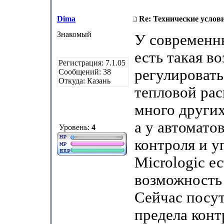
Dima
Re: Технические услов
Знакомый
У современн
есть такая в
Регистрация: 7.1.05
регулировать
Сообщений: 38
Откуда: Казань
тепловой рас
много других
а у автомато
Уровень:
4
контроля и у
Micrologic ес
возможность
Сейчас посу
предела конт