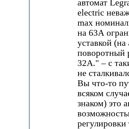
автомат Legra
electric нева
max номинал
на 63А огра
уставкой (на
поворотный р
32А." – с та
не сталкивал
Вы что-то пу
всяком случае
знаком) это а
возможност
регулировки 