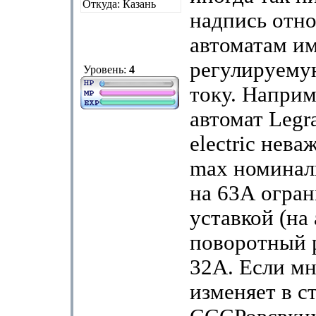
Откуда: Казань
надпись отно
автоматам 
регулируему
Уровень:
4
току. Наприм
автомат Legra
electric нева
max номинал
на 63А огра
уставкой (на
поворотный р
32А. Если мн
изменяет в с