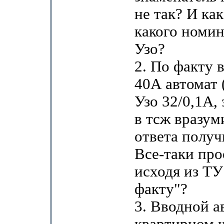
не так? И как
какого номин
Узо?
2. По факту 
40А автомат 
Узо 32/0,1А,
в тсж вразум
ответа получ
Все-таки про
исходя из ТУ
факту"?
3. Вводной а