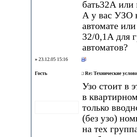
бать32А или 
А у вас УЗО 
автомате ил
32/0,1А для 
автоматов?
»
23.12.05 15:16
Гость
Re: Технические услов
Узо стоит в 
в квартирном
только вводн
(без узо) но
на тех группа