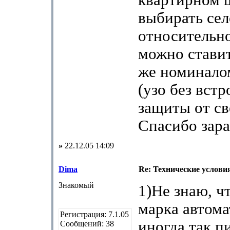
квартирном 
выбирать се
относительно
можно ставит
же номиналом
(узо без вст
защиты от св
Спасибо зара
»
22.12.05 14:09
Dima
Re: Технические услови
Знакомый
1)Не знаю, чт
марка автома
Регистрация: 7.1.05
иногда так п
Сообщений: 38