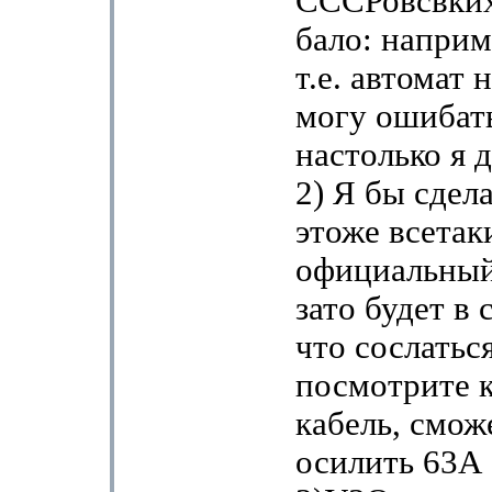
СССРовсвких
бало: напри
т.е. автомат 
могу ошибат
настолько я 
2) Я бы сдела
этоже всетак
официальный
зато будет в 
что сослатьс
посмотрите 
кабель, смож
осилить 63А