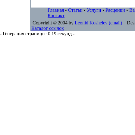
Главная
•
Статьи
•
Услуги
•
Расценки
•
Ва
Контакт
Copyright © 2004 by
Leonid Koshelev
(email)
Desi
Каталог ссылок
- Генерация страницы: 0.19 секунд -