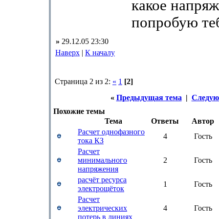
какое напряж
попробую те
»
29.12.05 23:30
Наверх
|
К началу
Страница 2 из 2:
«
1
[2]
«
Предыдущая тема
|
Следую
Похожие темы
Тема
Ответы
Автор
Расчет однофазного
4
Гость
тока КЗ
Расчет
минимального
2
Гость
напряжения
расчёт ресурса
1
Гость
электрощёток
Расчет
электрических
4
Гость
потерь в линиях